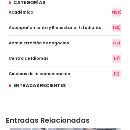
CATEGORÍAS
Académico
(156)
Acompañamiento y Bienestar al Estudiante
(25)
Administración de negocios
(12)
Centro de Idiomas
(4)
Ciencias de la comunicación
(9)
ENTRADAS RECIENTES
Conocimiento
(3)
Contabilidad
(14)
Entradas Relacionadas
Convenios
(61)