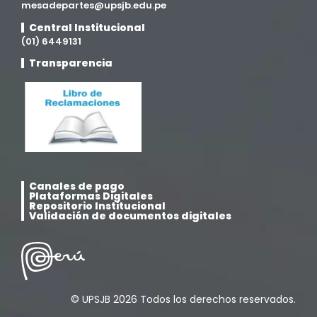
mesadepartes@upsjb.edu.pe
Medicina Veterinaria y Zootecnia
(4)
Central Institucional
(01) 6449131
Movilidad Académica
(15)
Transparencia
Noticias
(323)
Posgrado
(12)
Pregrado
(5)
Canales de pago
Plataformas Digitales
Psicología
(33)
Repositorio Institucional
Validación de documentos digitales
Responsabilidad Social
(12)
Retorno a la presencialidad
(4)
© UPSJB 2026 Todos los derechos reservados.
Sede Lima
(5)