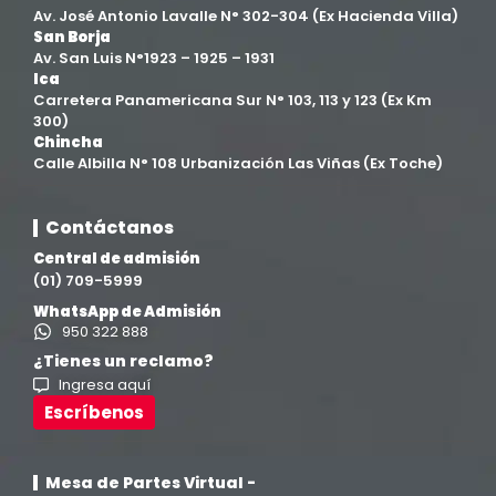
Av. José Antonio Lavalle N° 302-304 (Ex Hacienda Villa)
San Borja
Filial Chincha
(9)
Av. San Luis N°1923 – 1925 – 1931
Ica
Carretera Panamericana Sur N° 103, 113 y 123 (Ex Km
Filial Ica
(76)
300)
Chincha
Calle Albilla N° 108 Urbanización Las Viñas (Ex Toche)
Ingeniería agroindustrial
(12)
Contáctanos
Ingeniería Civil
(19)
Central de admisión
(01) 709-5999
Ingeniería de Sistemas
(13)
WhatsApp de Admisión
950 322 888
Ingeniería en Enología y Viticultura
(18)
¿Tienes un reclamo?
Ingresa aquí
Investigación y Responsabilidad Social
(94)
Escríbenos
Medicina Humana
(75)
Mesa de Partes Virtual -