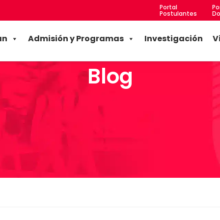
Portal
Po
Postulantes
Do
an
Admisión y Programas
Investigación
V
Blog