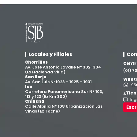
Locales y Filiales
Con
Chorrillos
Centr
Av. José Antonio Lavalle N° 302-304
(01) 
(Ex Hacienda Villa)
San Borja
Whats
Av. San Luis N°1923 – 1925 – 1931
95
Ica
Carretera Panamericana Sur N° 103,
¿Tien
113 y 123 (Ex Km 300)
Ing
Chincha
Calle Albilla N° 108 Urbanización Las
Esc
Viñas (Ex Toche)