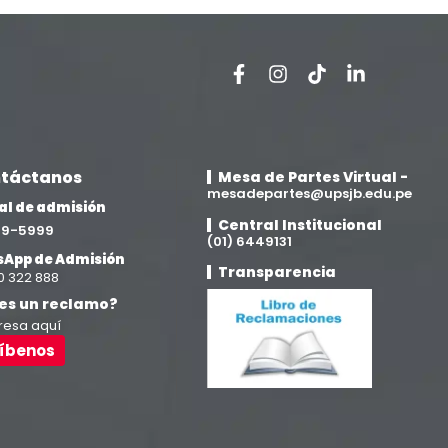
táctanos
Mesa de Partes Virtual -
mesadepartes@upsjb.edu.pe
al de admisión
Central Institucional
709-5999
(01) 6449131
App de Admisión
Transparencia
0 322 888
es un reclamo?
resa aquí
ríbenos