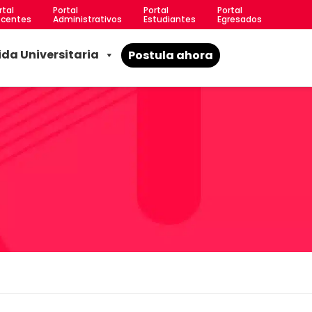
rtal
Portal
Portal
Portal
centes
Administrativos
Estudiantes
Egresados
ida Universitaria
Postula ahora