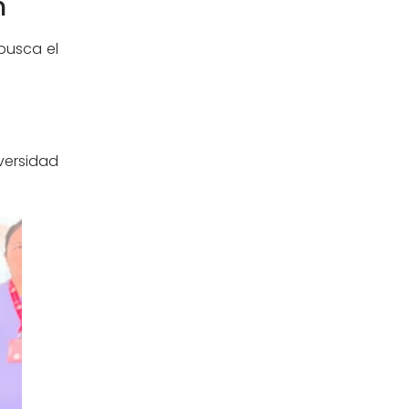
n
Posgrado
(12)
busca el
Pregrado
(5)
Psicología
(33)
versidad
Responsabilidad Social
(12)
Retorno a la presencialidad
(4)
Sede Lima
(5)
Segundas Especialidades en
(12)
Estomatología
Sin categoría
(49)