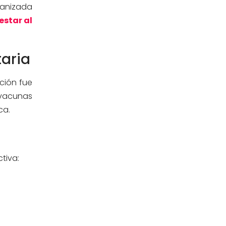
ganizada
Estomatología
(58)
star al
Extensión y Proyección
(16)
Universitaria
taria
Facultad de Ciencias de la Salud
(13)
ción fue
Facultad de Derecho y Ciencias
 vacunas
(3)
Empresariales
ca.
Facultad de Ingenierías
(4)
Filial Chincha
(9)
tiva:
Filial Ica
(76)
Ingeniería agroindustrial
(12)