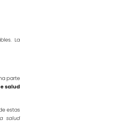
Ingeniería Civil
(19)
Ingeniería de Sistemas
(13)
Ingeniería en Enología y
bles. La
(18)
Viticultura
Investigación y Responsabilidad
(94)
Social
rma parte
Medicina Humana
(75)
e salud
Medicina Veterinaria y Zootecnia
(4)
de estas
Movilidad Académica
(15)
a salud
Noticias
(323)