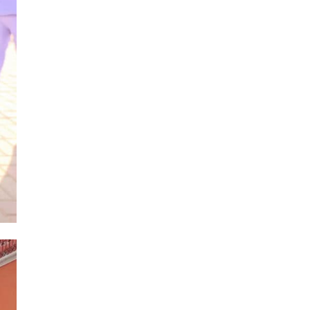
Sub Dirección de Seguimiento al
(14)
Egresado y Vinculación Laboral
Tecnología médica
(46)
Turismo hotelería y gastronomía
(14)