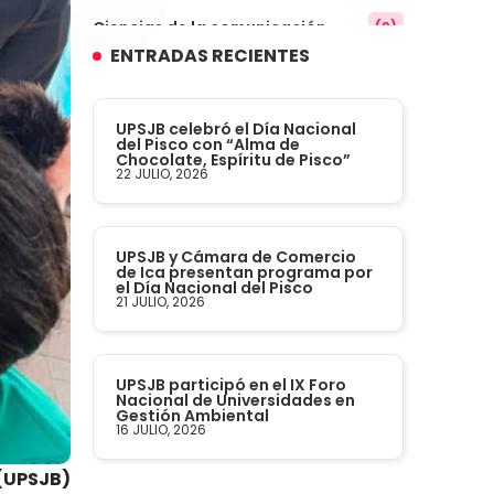
Ciencias de la comunicación
(9)
ENTRADAS RECIENTES
Conocimiento
(3)
UPSJB celebró el Día Nacional
Contabilidad
del Pisco con “Alma de
(14)
Chocolate, Espíritu de Pisco”
22 JULIO, 2026
Convenios
(61)
UPSJB y Cámara de Comercio
Defensoría Universitaria
(3)
de Ica presentan programa por
el Día Nacional del Pisco
21 JULIO, 2026
Departamento Cultural Artístico y
(28)
Deportivo
UPSJB participó en el IX Foro
Derecho
(24)
Nacional de Universidades en
Gestión Ambiental
16 JULIO, 2026
Enfermería
(27)
(UPSJB)