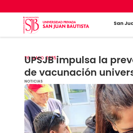
San Ju
UPSJB impulsa la pre
26
MAYO
2025
de vacunación univer
NOTICIAS