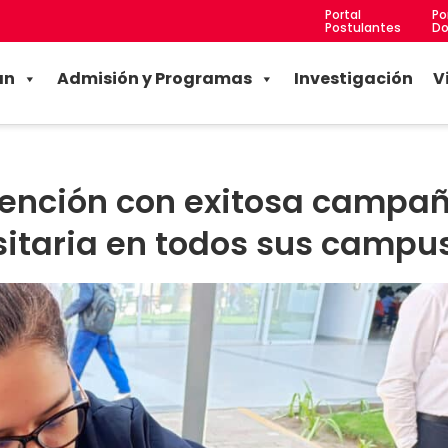
Portal
Po
Postulantes
Do
an
Admisión y Programas
Investigación
V
vención con exitosa campa
sitaria en todos sus campu