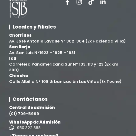
Facultad de Ciencias de la Salud
(13)
Facultad de Derecho y Ciencias Empresariales
(3)
Locales y Filiales
Facultad de Ingenierías
(4)
Chorrillos
Av. José Antonio Lavalle N° 302-304 (Ex Hacienda Villa)
San Borja
Filial Chincha
(9)
Av. San Luis N°1923 – 1925 – 1931
Ica
Carretera Panamericana Sur N° 103, 113 y 123 (Ex Km
Filial Ica
(76)
300)
Chincha
Calle Albilla N° 108 Urbanización Las Viñas (Ex Toche)
Ingeniería agroindustrial
(12)
Contáctanos
Ingeniería Civil
(19)
Central de admisión
(01) 709-5999
Ingeniería de Sistemas
(13)
WhatsApp de Admisión
950 322 888
Ingeniería en Enología y Viticultura
(18)
¿Tienes un reclamo?