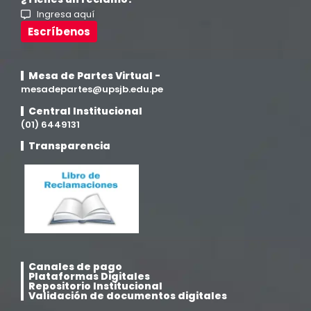
Ingresa aquí
Investigación y Responsabilidad Social
(94)
Escríbenos
Medicina Humana
(75)
Mesa de Partes Virtual -
mesadepartes@upsjb.edu.pe
Medicina Veterinaria y Zootecnia
(4)
Central Institucional
(01) 6449131
Movilidad Académica
(15)
Transparencia
Noticias
(323)
Posgrado
(12)
Pregrado
(5)
Canales de pago
Plataformas Digitales
Psicología
(33)
Repositorio Institucional
Validación de documentos digitales