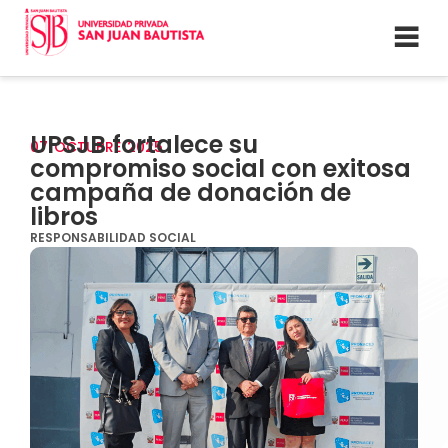
UPSJB fortalece su
07
OCTUBRE
2025
compromiso social con exitosa
campaña de donación de
libros
RESPONSABILIDAD SOCIAL