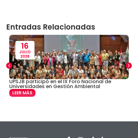
Contabilidad
(14)
Entradas Relacionadas
Convenios
(61)
Defensoría Universitaria
(3)
16
JULIO
2026
Departamento Cultural Artístico y Deportivo
(28)
Derecho
(24)
UPSJB participó en el IX Foro Nacional de
U
a
Universidades en Gestión Ambiental
s
Enfermería
(27)
LEER MÁS
Estomatología
(58)
Extensión y Proyección Universitaria
(16)