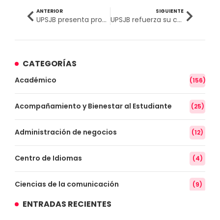
ANTERIOR
SIGUIENTE
UPSJB presenta proyecto de intervención social para prevenir y sensibilizar frente al acoso sexual en el entorno universitario
UPSJB refuerza su compromiso social mediante campaña solidaria en Pamplona Alta
CATEGORÍAS
Académico
(156)
Acompañamiento y Bienestar al Estudiante
(25)
Administración de negocios
(12)
Centro de Idiomas
(4)
Ciencias de la comunicación
(9)
ENTRADAS RECIENTES
Conocimiento
(3)