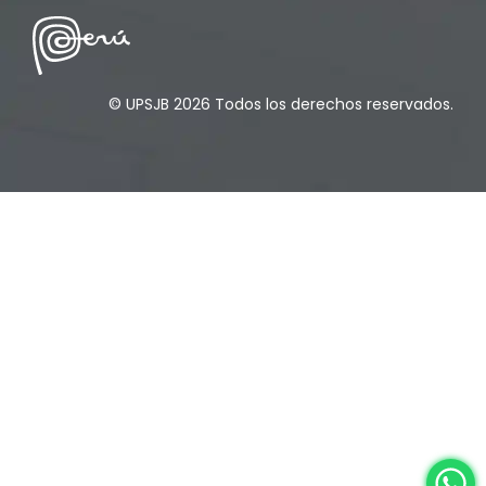
Responsabilidad Social
(12)
Retorno a la presencialidad
(4)
© UPSJB 2026 Todos los derechos reservados.
Sede Lima
(5)
Segundas Especialidades en Estomatología
(12)
Sin categoría
(49)
Sub Dirección de Seguimiento al Egresado y
(14)
Vinculación Laboral
Tecnología médica
(46)
Turismo hotelería y gastronomía
(14)