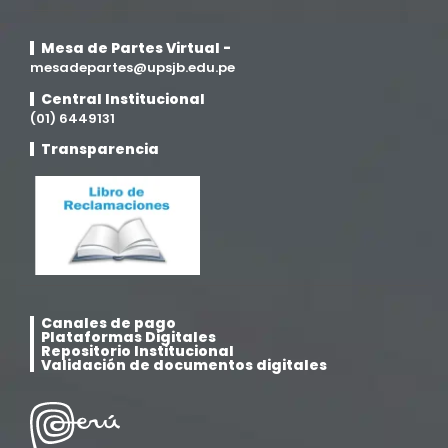
Medicina Humana
(75)
Mesa de Partes Virtual -
Medicina Veterinaria y Zootecnia
mesadepartes@upsjb.edu.pe
(4)
Central Institucional
(01) 6449131
Movilidad Académica
(15)
Transparencia
Noticias
(323)
Posgrado
(12)
Pregrado
(5)
Canales de pago
Psicología
(33)
Plataformas Digitales
Repositorio Institucional
Validación de documentos digitales
Responsabilidad Social
(12)
Retorno a la presencialidad
(4)