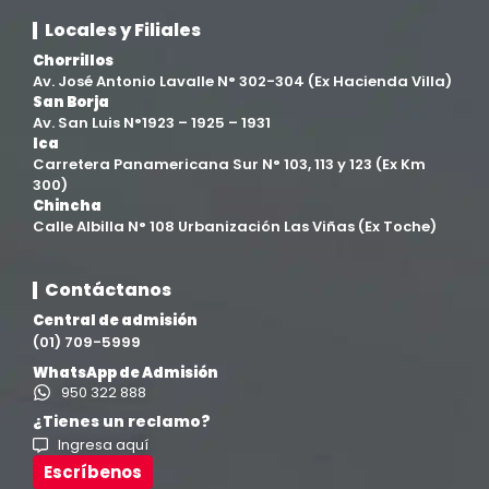
Locales y Filiales
Facultad de Ingenierías
(4)
Chorrillos
Av. José Antonio Lavalle N° 302-304 (Ex Hacienda Villa)
Filial Chincha
(9)
San Borja
Av. San Luis N°1923 – 1925 – 1931
Ica
Filial Ica
(76)
Carretera Panamericana Sur N° 103, 113 y 123 (Ex Km
300)
Chincha
Ingeniería agroindustrial
(12)
Calle Albilla N° 108 Urbanización Las Viñas (Ex Toche)
Ingeniería Civil
(19)
Contáctanos
Central de admisión
Ingeniería de Sistemas
(13)
(01) 709-5999
WhatsApp de Admisión
Ingeniería en Enología y Viticultura
(18)
950 322 888
¿Tienes un reclamo?
Ingresa aquí
Investigación y Responsabilidad Social
(94)
Escríbenos