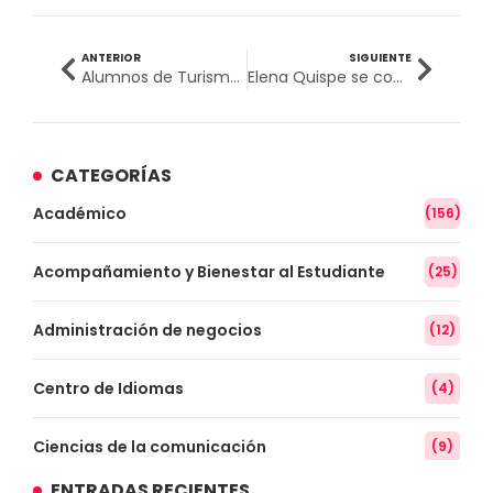
ANTERIOR
SIGUIENTE
Alumnos de Turismo, Hotelería y Gastronomía realizaron festival gastronómico con platos típicos
Elena Quispe se convirtió en la primera Médico Cirujano titulada bajo modalidad de artículo científico de la UPSJB
CATEGORÍAS
Académico
(156)
Acompañamiento y Bienestar al Estudiante
(25)
Administración de negocios
(12)
Centro de Idiomas
(4)
Ciencias de la comunicación
(9)
ENTRADAS RECIENTES