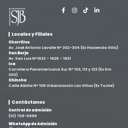
Facultad de Ciencias de la Salud
(13)
Facultad de Derecho y Ciencias Empresariales
(3)
Locales y Filiales
Facultad de Ingenierías
(4)
Chorrillos
Av. José Antonio Lavalle N° 302-304 (Ex Hacienda Villa)
San Borja
Filial Chincha
(9)
Av. San Luis N°1923 – 1925 – 1931
Ica
Carretera Panamericana Sur N° 103, 113 y 123 (Ex Km
Filial Ica
(76)
300)
Chincha
Calle Albilla N° 108 Urbanización Las Viñas (Ex Toche)
Ingeniería agroindustrial
(12)
Contáctanos
Ingeniería Civil
(19)
Central de admisión
(01) 709-5999
Ingeniería de Sistemas
(13)
WhatsApp de Admisión