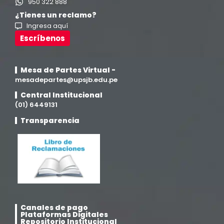
950 322 888
Ingeniería en Enología y Viticultura
(18)
¿Tienes un reclamo?
Ingresa aquí
Investigación y Responsabilidad Social
(94)
Escríbenos
Medicina Humana
(75)
Mesa de Partes Virtual -
mesadepartes@upsjb.edu.pe
Medicina Veterinaria y Zootecnia
(4)
Central Institucional
(01) 6449131
Movilidad Académica
(15)
Transparencia
Noticias
(323)
Posgrado
(12)
Pregrado
(5)
Canales de pago
Plataformas Digitales
Psicología
(33)
Repositorio Institucional