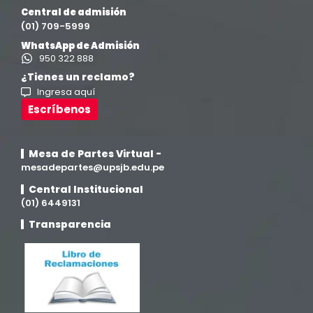
Central de admisión
Ingeniería de Sistemas
(13)
(01) 709-5999
WhatsApp de Admisión
Ingeniería en Enología y Viticultura
(18)
950 322 888
¿Tienes un reclamo?
Ingresa aquí
Investigación y Responsabilidad Social
(94)
Escríbenos
Medicina Humana
(75)
Mesa de Partes Virtual -
Medicina Veterinaria y Zootecnia
mesadepartes@upsjb.edu.pe
(4)
Central Institucional
(01) 6449131
Movilidad Académica
(15)
Transparencia
Noticias
(323)
Posgrado
(12)