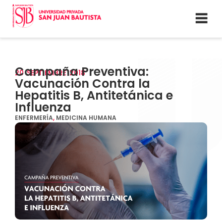
Campaña Preventiva:
20
SEPTIEMBRE
2018
Vacunación Contra la
Hepatitis B, Antitetánica e
Influenza
ENFERMERÍA
,
MEDICINA HUMANA