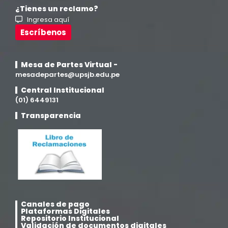
¿Tienes un reclamo?
Ingresa aquí
Investigación y Responsabilidad Social
(94)
Escríbenos
Medicina Humana
(75)
Mesa de Partes Virtual -
Medicina Veterinaria y Zootecnia
mesadepartes@upsjb.edu.pe
(4)
Central Institucional
(01) 6449131
Movilidad Académica
(15)
Transparencia
Noticias
(323)
Posgrado
(12)
Pregrado
(5)
Canales de pago
Psicología
(33)
Plataformas Digitales
Repositorio Institucional
Validación de documentos digitales