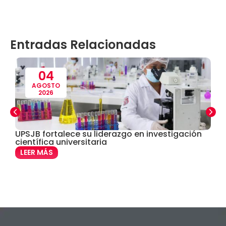
Contabilidad
(14)
Entradas Relacionadas
Convenios
(61)
Defensoría Universitaria
(3)
04
AGOSTO
2026
Departamento Cultural Artístico y Deportivo
(28)
Derecho
(24)
UPSJB fortalece su liderazgo en investigación
D
científica universitaria
A
Enfermería
(27)
LEER MÁS
Estomatología
(58)
Extensión y Proyección Universitaria
(16)