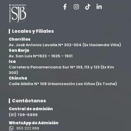
Facultad de Ciencias de la Salud
(13)
Facultad de Derecho y Ciencias Empresariales
(3)
Locales y Filiales
Facultad de Ingenierías
(4)
Chorrillos
Av. José Antonio Lavalle N° 302-304 (Ex Hacienda Villa)
Filial Chincha
(9)
San Borja
Av. San Luis N°1923 – 1925 – 1931
Ica
Filial Ica
(76)
Carretera Panamericana Sur N° 103, 113 y 123 (Ex Km
300)
Chincha
Ingeniería agroindustrial
(12)
Calle Albilla N° 108 Urbanización Las Viñas (Ex Toche)
Ingeniería Civil
(19)
Contáctanos
Central de admisión
Ingeniería de Sistemas
(13)
(01) 709-5999
WhatsApp de Admisión
Ingeniería en Enología y Viticultura
(18)
950 322 888