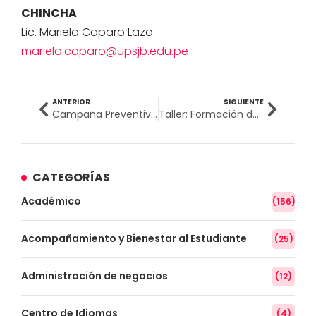
CHINCHA
Lic. Mariela Caparo Lazo
mariela.caparo@upsjb.edu.pe
ANTERIOR
SIGUIENTE
Campaña Preventiva: Vacunación Contra la Hepatitis B, Antitetánica e Influenza
Taller: Formación de Instructores en Simulación Clínica (Elaboración de ECOE)
CATEGORÍAS
Académico
(156)
Acompañamiento y Bienestar al Estudiante
(25)
Administración de negocios
(12)
Centro de Idiomas
(4)