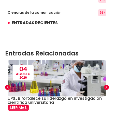
Ciencias de la comunicación
(9)
ENTRADAS RECIENTES
Conocimiento
(3)
Contabilidad
(14)
Entradas Relacionadas
Convenios
(61)
Defensoría Universitaria
(3)
04
AGOSTO
2026
Departamento Cultural Artístico y Deportivo
(28)
Derecho
(24)
UPSJB fortalece su liderazgo en investigación
U
o
científica universitaria
C
M
Enfermería
(27)
LEER MÁS