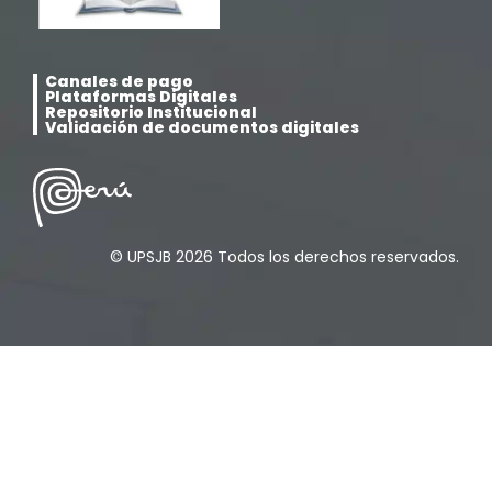
Pregrado
(5)
Canales de pago
Psicología
(33)
Plataformas Digitales
Repositorio Institucional
Validación de documentos digitales
Responsabilidad Social
(12)
Retorno a la presencialidad
(4)
© UPSJB 2026 Todos los derechos reservados.
Sede Lima
(5)
Segundas Especialidades en Estomatología
(12)
Sin categoría
(49)
Sub Dirección de Seguimiento al Egresado y
(14)
Vinculación Laboral