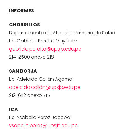
INFORMES
CHORRILLOS
Departamento de Atención Primaria de Salud
Lic. Gabriela Peralta Mayhuire
gabriela.peralta@upsjb.edu.pe
214-2500 anexo 218
SAN BORJA
Lic. Adelaida Callán Agama
adelaida.callán@upsjb.edu.pe
212-6112 anexo 715
ICA
Lic. Ysabella Pérez Jacobo
ysabella.perez@upsjb.edu.pe