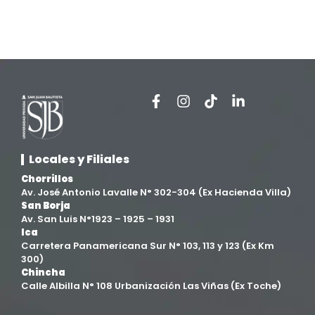
Estomatología
(58)
Extensión y Proyección Universitaria
(16)
Facultad de Ciencias de la Salud
(13)
Facultad de Derecho y Ciencias Empresariales
(3)
Locales y Filiales
Facultad de Ingenierías
(4)
Chorrillos
Av. José Antonio Lavalle N° 302-304 (Ex Hacienda Villa)
Filial Chincha
(9)
San Borja
Av. San Luis N°1923 – 1925 – 1931
Ica
Filial Ica
(76)
Carretera Panamericana Sur N° 103, 113 y 123 (Ex Km
300)
Chincha
Ingeniería agroindustrial
(12)
Calle Albilla N° 108 Urbanización Las Viñas (Ex Toche)