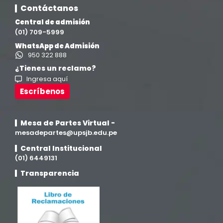
Ingeniería Civil
(19)
Contáctanos
Central de admisión
Ingeniería de Sistemas
(13)
(01) 709-5999
WhatsApp de Admisión
Ingeniería en Enología y Viticultura
(18)
950 322 888
¿Tienes un reclamo?
Ingresa aquí
Investigación y Responsabilidad Social
(94)
Escríbenos
Medicina Humana
(75)
Mesa de Partes Virtual -
Medicina Veterinaria y Zootecnia
mesadepartes@upsjb.edu.pe
(4)
Central Institucional
(01) 6449131
Movilidad Académica
(15)
Transparencia
Noticias
(323)
Posgrado
(12)