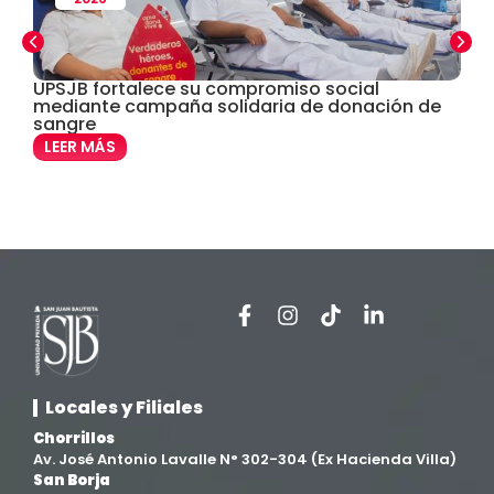
Departamento Cultural Artístico y Deportivo
(28)
Derecho
(24)
UPSJB fortalece su compromiso social
U
mediante campaña solidaria de donación de
c
sangre
Enfermería
(27)
LEER MÁS
Estomatología
(58)
Extensión y Proyección Universitaria
(16)
Facultad de Ciencias de la Salud
(13)
Facultad de Derecho y Ciencias Empresariales
(3)
Locales y Filiales
Facultad de Ingenierías
(4)
Chorrillos
Av. José Antonio Lavalle N° 302-304 (Ex Hacienda Villa)
Filial Chincha
(9)
San Borja