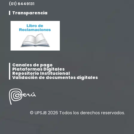
(01) 6449131
Movilidad Académica
(15)
Transparencia
Noticias
(323)
Posgrado
(12)
Pregrado
(5)
Canales de pago
Psicología
(33)
Plataformas Digitales
Repositorio Institucional
Validación de documentos digitales
Responsabilidad Social
(12)
Retorno a la presencialidad
(4)
© UPSJB 2026 Todos los derechos reservados.
Sede Lima
(5)
Segundas Especialidades en Estomatología
(12)