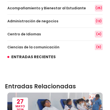
Acompañamiento y Bienestar al Estudiante
(25)
Administración de negocios
(12)
Centro de Idiomas
(4)
Ciencias de la comunicación
(9)
ENTRADAS RECIENTES
Conocimiento
(3)
Contabilidad
(14)
Entradas Relacionadas
Convenios
(61)
Defensoría Universitaria
(3)
27
MAYO
2026