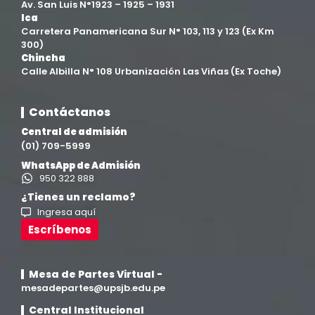
Av. San Luis N°1923 – 1925 – 1931
Ica
Filial Ica
(76)
Carretera Panamericana Sur N° 103, 113 y 123 (Ex Km
300)
Chincha
Ingeniería agroindustrial
(12)
Calle Albilla N° 108 Urbanización Las Viñas (Ex Toche)
Ingeniería Civil
(19)
Contáctanos
Central de admisión
Ingeniería de Sistemas
(13)
(01) 709-5999
WhatsApp de Admisión
Ingeniería en Enología y Viticultura
(18)
950 322 888
¿Tienes un reclamo?
Ingresa aquí
Investigación y Responsabilidad Social
(94)
Escríbenos
Medicina Humana
(75)
Mesa de Partes Virtual -
Medicina Veterinaria y Zootecnia
mesadepartes@upsjb.edu.pe
(4)
Central Institucional