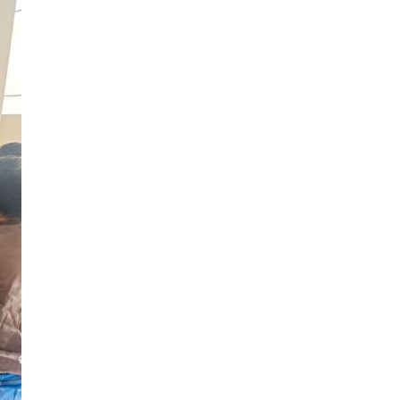
Sub Dirección de Seguimiento al
(14)
Egresado y Vinculación Laboral
Tecnología médica
(46)
Turismo hotelería y gastronomía
(14)