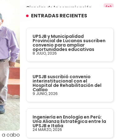
Ciencias de la comunicación
(9)
ENTRADAS RECIENTES
Conocimiento
(3)
UPSJB y Municipalidad
Contabilidad
Provincial de Lucanas suscriben
(14)
convenio para ampliar
oportunidades educativas
8 JULIO, 2026
Convenios
(61)
Defensoría Universitaria
(3)
UPSJB suscribió convenio
interinstitucional con el
Hospital de Rehabilitación del
Departamento Cultural Artístico y
Callao
(28)
9 JUNIO, 2026
Deportivo
Derecho
(24)
Ingeniería en Enología en Perú:
Una Alianza Estratégica entre la
UPSJB e Italia
Enfermería
(27)
24 MARZO, 2026
vó a cabo