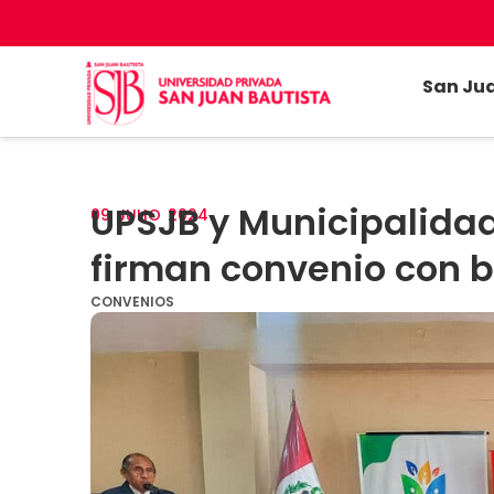
San Ju
UPSJB y Municipalidad
09
JULIO
2024
firman convenio con 
CONVENIOS