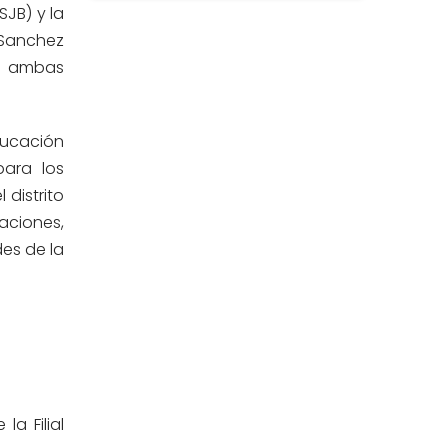
SJB) y la
Estomatología
(58)
m Sanchez
Extensión y Proyección
de ambas
(16)
Universitaria
Facultad de Ciencias de la Salud
(13)
ucación
ara los
Facultad de Derecho y Ciencias
l
distrito
(3)
Empresariales
aciones,
des de la
Facultad de Ingenierías
(4)
Filial Chincha
(9)
Filial Ica
(76)
Ingeniería agroindustrial
(12)
a Filial