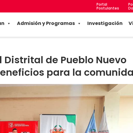
Portal
Po
Postulantes
Do
an
Admisión y Programas
Investigación
V
 Distrital de Pueblo Nuevo
beneficios para la comunid