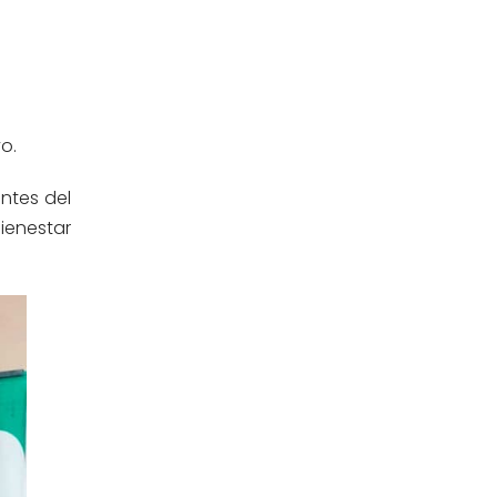
Ingeniería Civil
(19)
Ingeniería de Sistemas
(13)
Ingeniería en Enología y
o.
(18)
Viticultura
entes
del
Investigación y Responsabilidad
(94)
ienestar
Social
Medicina Humana
(75)
Medicina Veterinaria y Zootecnia
(4)
Movilidad Académica
(15)
Noticias
(323)