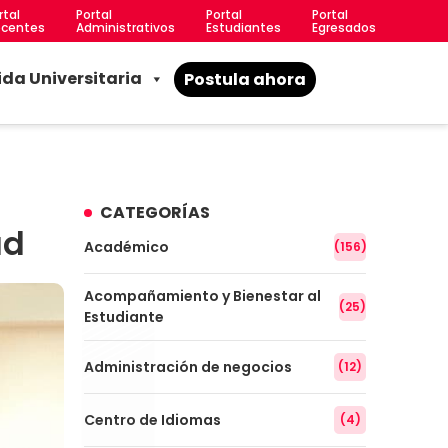
rtal
Portal
Portal
Portal
centes
Administrativos
Estudiantes
Egresados
ida Universitaria
Postula ahora
CATEGORÍAS
ad
Académico
(156)
Acompañamiento y Bienestar al
(25)
Estudiante
Administración de negocios
(12)
Centro de Idiomas
(4)