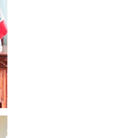
Posgrado
(12)
Pregrado
(5)
Psicología
(33)
Responsabilidad Social
(12)
Retorno a la presencialidad
(4)
Sede Lima
(5)
Segundas Especialidades en
(12)
Estomatología
Sin categoría
(49)