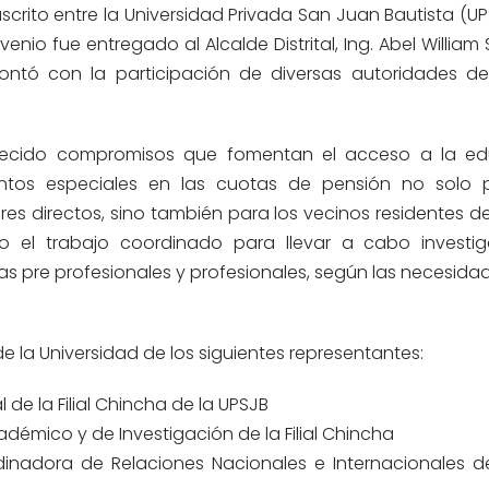
crito entre la Universidad Privada San Juan Bautista (UP
onvenio fue entregado al
Alcalde Distrital
, Ing. Abel Willia
ntó con la participación de diversas autoridades 
blecido compromisos
que fomentan el acceso a la ed
ntos especiales
en las cuotas de pensión no solo
p
res directos,
sino también para
los vecinos residentes
de
 el trabajo coordinado para llevar a cabo investig
as pre profesionales y profesionales, según las necesida
de la Universidad de los siguientes representantes
:
 de la Filial Chincha de la UPSJB
adémico y de Investigación de la Filial Chincha
inadora de Relaciones Nacionales e Internacionales de l