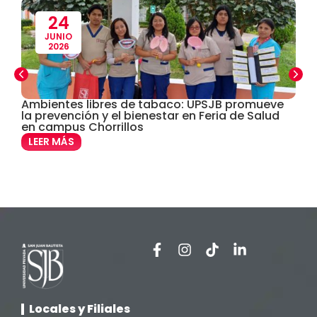
Defensoría Universitaria
(3)
24
JUNIO
2026
Departamento Cultural Artístico y Deportivo
(28)
Derecho
(24)
Ambientes libres de tabaco: UPSJB promueve
E
la prevención y el bienestar en Feria de Salud
b
en campus Chorrillos
Enfermería
(27)
LEER MÁS
Estomatología
(58)
Extensión y Proyección Universitaria
(16)
Facultad de Ciencias de la Salud
(13)
Facultad de Derecho y Ciencias Empresariales
(3)
Locales y Filiales
Facultad de Ingenierías
(4)