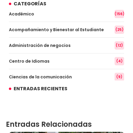
CATEGORÍAS
Académico
(156)
Acompañamiento y Bienestar al Estudiante
(25)
Administración de negocios
(12)
Centro de Idiomas
(4)
Ciencias de la comunicación
(9)
ENTRADAS RECIENTES
Conocimiento
(3)
Contabilidad
(14)
Entradas Relacionadas
Convenios
(61)