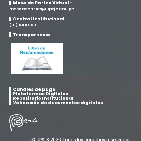
Mesa de Partes Virtual -
Medicina Veterinaria y Zootecnia
mesadepartes@upsjb.edu.pe
(4)
Central Institucional
(01) 6449131
Movilidad Académica
(15)
Transparencia
Noticias
(323)
Posgrado
(12)
Pregrado
(5)
Canales de pago
Psicología
(33)
Plataformas Digitales
Repositorio Institucional
Validación de documentos digitales
Responsabilidad Social
(12)
Retorno a la presencialidad
(4)
© UPSJB 2026 Todos los derechos reservados.