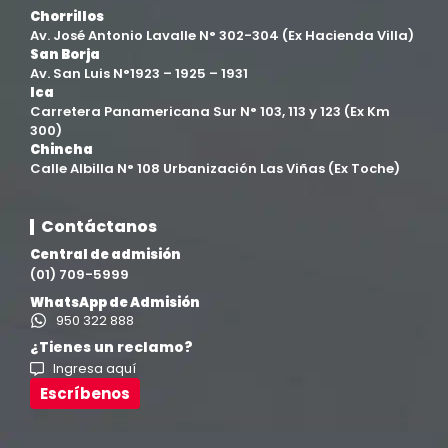
Chorrillos
Av. José Antonio Lavalle N° 302-304 (Ex Hacienda Villa)
Filial Chincha
(9)
San Borja
Av. San Luis N°1923 – 1925 – 1931
Ica
Filial Ica
(76)
Carretera Panamericana Sur N° 103, 113 y 123 (Ex Km
300)
Chincha
Ingeniería agroindustrial
(12)
Calle Albilla N° 108 Urbanización Las Viñas (Ex Toche)
Ingeniería Civil
(19)
Contáctanos
Central de admisión
Ingeniería de Sistemas
(13)
(01) 709-5999
WhatsApp de Admisión
Ingeniería en Enología y Viticultura
(18)
950 322 888
¿Tienes un reclamo?
Ingresa aquí
Investigación y Responsabilidad Social
(94)
Escríbenos
Medicina Humana
(75)