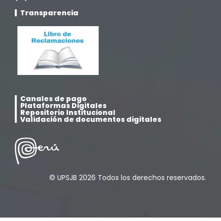
Transparencia
Noticias
(323)
Posgrado
(12)
Pregrado
(5)
Canales de pago
Psicología
(33)
Plataformas Digitales
Repositorio Institucional
Validación de documentos digitales
Responsabilidad Social
(12)
Retorno a la presencialidad
(4)
© UPSJB 2026 Todos los derechos reservados.
Sede Lima
(5)
Segundas Especialidades en Estomatología
(12)