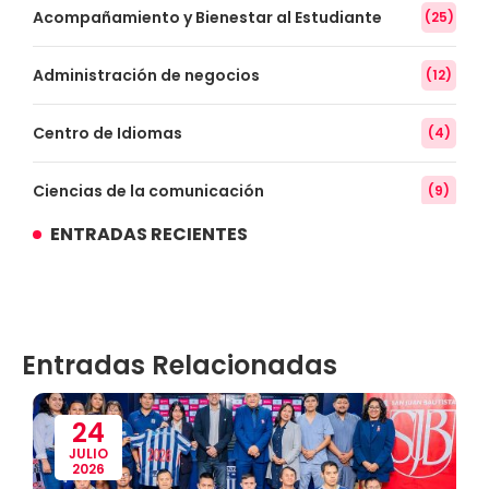
Acompañamiento y Bienestar al Estudiante
(25)
Administración de negocios
(12)
Centro de Idiomas
(4)
Ciencias de la comunicación
(9)
ENTRADAS RECIENTES
Conocimiento
(3)
Contabilidad
(14)
Entradas Relacionadas
Convenios
(61)
Defensoría Universitaria
(3)
24
JULIO
2026
Departamento Cultural Artístico y Deportivo
(28)