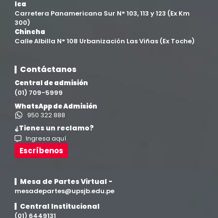
Ica
Filial Ica
(76)
Carretera Panamericana Sur N° 103, 113 y 123 (Ex Km
300)
Chincha
Ingeniería agroindustrial
(12)
Calle Albilla N° 108 Urbanización Las Viñas (Ex Toche)
Ingeniería Civil
(19)
Contáctanos
Central de admisión
Ingeniería de Sistemas
(13)
(01) 709-5999
WhatsApp de Admisión
Ingeniería en Enología y Viticultura
(18)
950 322 888
¿Tienes un reclamo?
Ingresa aquí
Investigación y Responsabilidad Social
(94)
Escríbenos
Medicina Humana
(75)
Mesa de Partes Virtual -
Medicina Veterinaria y Zootecnia
mesadepartes@upsjb.edu.pe
(4)
Central Institucional
(01) 6449131
Movilidad Académica
(15)