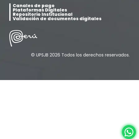
Canales de pago
Plataformas Digitales
Psicología
(33)
Repositorio Institucional
Validación de documentos digitales
Responsabilidad Social
(12)
Retorno a la presencialidad
(4)
© UPSJB 2026 Todos los derechos reservados.
Sede Lima
(5)
Segundas Especialidades en Estomatología
(12)
Sin categoría
(49)
Sub Dirección de Seguimiento al Egresado y
(14)
Vinculación Laboral
Tecnología médica
(46)