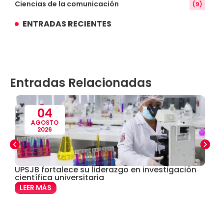
Ciencias de la comunicación
(9)
ENTRADAS RECIENTES
Conocimiento
(3)
Contabilidad
(14)
Entradas Relacionadas
Convenios
(61)
Defensoría Universitaria
(3)
04
AGOSTO
2026
Departamento Cultural Artístico y Deportivo
(28)
Derecho
(24)
UPSJB fortalece su liderazgo en investigación
S
científica universitaria
d
Enfermería
(27)
LEER MÁS
Estomatología
(58)