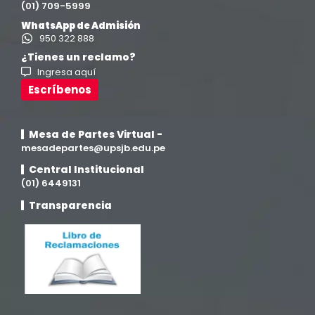
(01) 709-5999
Ingeniería de Sistemas
(13)
WhatsApp de Admisión
950 322 888
Ingeniería en Enología y Viticultura
(18)
¿Tienes un reclamo?
Ingresa aquí
Investigación y Responsabilidad Social
(94)
Escríbenos
Medicina Humana
(75)
Mesa de Partes Virtual -
mesadepartes@upsjb.edu.pe
Medicina Veterinaria y Zootecnia
(4)
Central Institucional
(01) 6449131
Movilidad Académica
(15)
Transparencia
Noticias
(323)
Posgrado
(12)
Pregrado
(5)