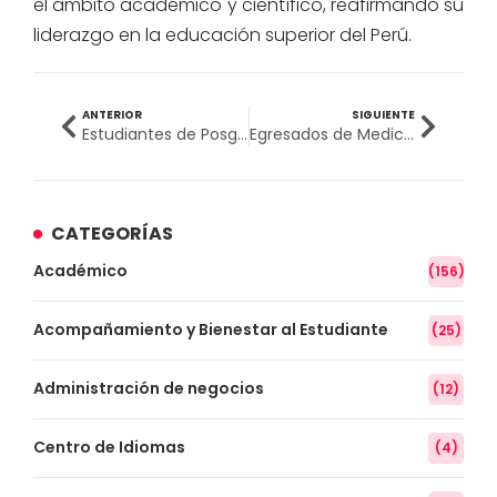
el ámbito académico y científico, reafirmando su
liderazgo en la educación superior del Perú.
ANTERIOR
SIGUIENTE
Estudiantes de Posgrado fortalecen su formación académica a través de pasantía internacional en España
Egresados de Medicina Humana de la UPSJB destacan en RENACYT gracias a investigaciones pioneras
CATEGORÍAS
Académico
(156)
Acompañamiento y Bienestar al Estudiante
(25)
Administración de negocios
(12)
Centro de Idiomas
(4)