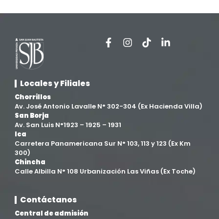
Extensión y Proyección Universitaria
(16)
Facultad de Ciencias de la Salud
(13)
Facultad de Derecho y Ciencias Empresariales
(3)
Locales y Filiales
Facultad de Ingenierías
(4)
Chorrillos
Av. José Antonio Lavalle N° 302-304 (Ex Hacienda Villa)
San Borja
Filial Chincha
(9)
Av. San Luis N°1923 – 1925 – 1931
Ica
Carretera Panamericana Sur N° 103, 113 y 123 (Ex Km
Filial Ica
(76)
300)
Chincha
Calle Albilla N° 108 Urbanización Las Viñas (Ex Toche)
Ingeniería agroindustrial
(12)
Contáctanos
Ingeniería Civil
(19)
Central de admisión