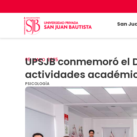
San Ju
UPSJB conmemoró el Dí
05
MAYO
2025
actividades académic
PSICOLOGÍA