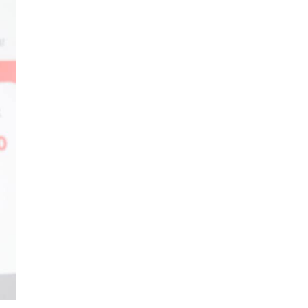
Sub Dirección de Seguimiento al
(14)
Egresado y Vinculación Laboral
Tecnología médica
(46)
Turismo hotelería y gastronomía
(14)