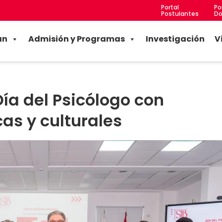
Portal
Po
Postulantes
Do
an
Admisión y Programas
Investigación
V
a del Psicólogo con
as y culturales