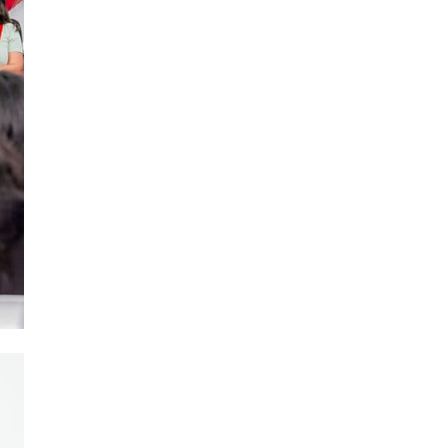
Posgrado
(12)
Pregrado
(5)
Psicología
(33)
Responsabilidad Social
(12)
Retorno a la presencialidad
(4)
Sede Lima
(5)
Segundas Especialidades en
(12)
Estomatología
Sin categoría
(49)