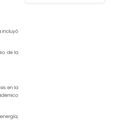
Estomatología
(58)
Extensión y Proyección
(16)
Universitaria
a incluyó
Facultad de Ciencias de la Salud
(13)
so de la
Facultad de Derecho y Ciencias
(3)
Empresariales
Facultad de Ingenierías
(4)
sis en la
Filial Chincha
(9)
académico
Filial Ica
(76)
energía,
Ingeniería agroindustrial
(12)