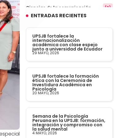
Ciencias de la comunicación
(9)
ENTRADAS RECIENTES
Conocimiento
(3)
UPSJB fortalece la
Contabilidad
internacionalización
(14)
académica con clase espejo
junto a universidad de Ecuador
29 MAYO, 2026
Convenios
(61)
Defensoría Universitaria
(3)
UPSJB fortalece la formación
ética con la Ceremonia de
Investidura Académica en
Departamento Cultural Artístico y
Psicología
(28)
20 MAYO, 2026
Deportivo
Derecho
(24)
Semana de la Psicología
Peruana en la UPSJB: formación,
integración y compromiso con
Enfermería
(27)
la salud mental
especial
4 MAYO, 2026