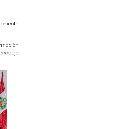
Ingeniería Civil
(19)
Ingeniería de Sistemas
(13)
ltamente
Ingeniería en Enología y
(18)
Viticultura
ormación
endizaje
Investigación y Responsabilidad
(94)
Social
Medicina Humana
(75)
Medicina Veterinaria y Zootecnia
(4)
Movilidad Académica
(15)
Noticias
(323)