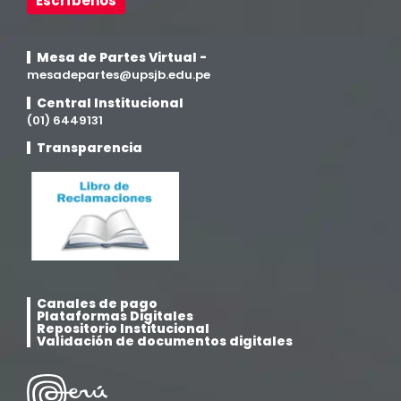
Escríbenos
Medicina Humana
(75)
Mesa de Partes Virtual -
mesadepartes@upsjb.edu.pe
Medicina Veterinaria y Zootecnia
(4)
Central Institucional
(01) 6449131
Movilidad Académica
(15)
Transparencia
Noticias
(323)
Posgrado
(12)
Pregrado
(5)
Canales de pago
Plataformas Digitales
Psicología
(33)
Repositorio Institucional
Validación de documentos digitales
Responsabilidad Social
(12)