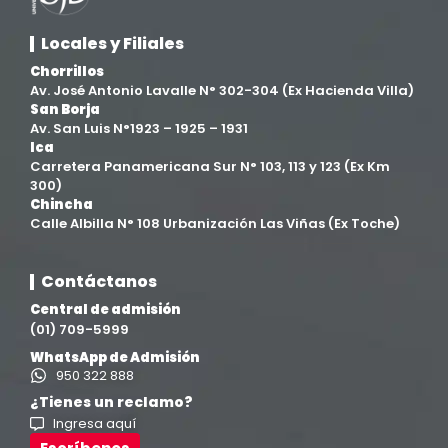
Facultad de Derecho y Ciencias Empresariales
(3)
Locales y Filiales
Facultad de Ingenierías
(4)
Chorrillos
Av. José Antonio Lavalle N° 302-304 (Ex Hacienda Villa)
San Borja
Filial Chincha
(9)
Av. San Luis N°1923 – 1925 – 1931
Ica
Carretera Panamericana Sur N° 103, 113 y 123 (Ex Km
Filial Ica
(76)
300)
Chincha
Calle Albilla N° 108 Urbanización Las Viñas (Ex Toche)
Ingeniería agroindustrial
(12)
Contáctanos
Ingeniería Civil
(19)
Central de admisión
(01) 709-5999
Ingeniería de Sistemas
(13)
WhatsApp de Admisión
950 322 888
Ingeniería en Enología y Viticultura
(18)
¿Tienes un reclamo?
Ingresa aquí
Investigación y Responsabilidad Social
(94)