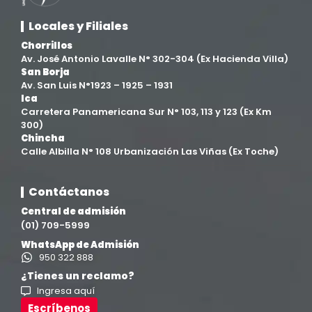
Locales y Filiales
Facultad de Ingenierías
(4)
Chorrillos
Av. José Antonio Lavalle N° 302-304 (Ex Hacienda Villa)
Filial Chincha
(9)
San Borja
Av. San Luis N°1923 – 1925 – 1931
Ica
Filial Ica
(76)
Carretera Panamericana Sur N° 103, 113 y 123 (Ex Km
300)
Chincha
Ingeniería agroindustrial
(12)
Calle Albilla N° 108 Urbanización Las Viñas (Ex Toche)
Ingeniería Civil
(19)
Contáctanos
Central de admisión
Ingeniería de Sistemas
(13)
(01) 709-5999
WhatsApp de Admisión
Ingeniería en Enología y Viticultura
(18)
950 322 888
¿Tienes un reclamo?
Ingresa aquí
Investigación y Responsabilidad Social
(94)
Escríbenos