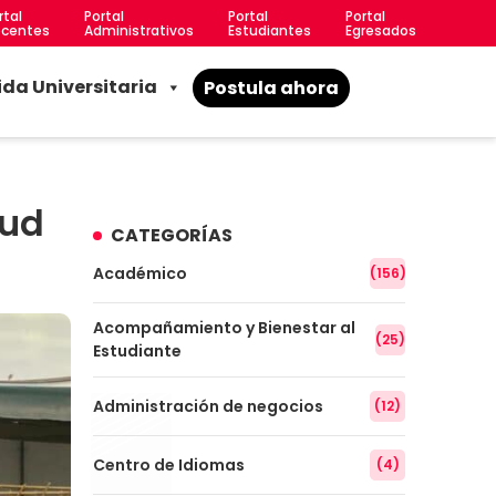
rtal
Portal
Portal
Portal
centes
Administrativos
Estudiantes
Egresados
ida Universitaria
Postula ahora
lud
CATEGORÍAS
Académico
(156)
Acompañamiento y Bienestar al
(25)
Estudiante
Administración de negocios
(12)
Centro de Idiomas
(4)