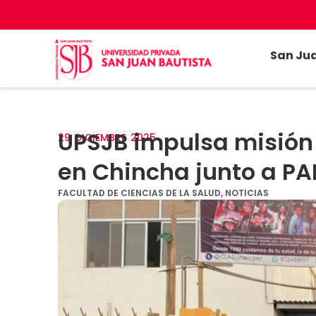
San Ju
UPSJB impulsa misión 
29
DICIEMBRE
2025
en Chincha junto a P
FACULTAD DE CIENCIAS DE LA SALUD
,
NOTICIAS