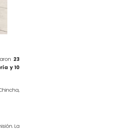
Sub Dirección de Seguimiento al
(14)
Egresado y Vinculación Laboral
Tecnología médica
(46)
Turismo hotelería y gastronomía
(14)
iparon
23
ría y 10
Chincha,
isión. La