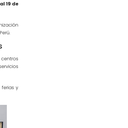
 al 19 de
Estomatología
(58)
Extensión y Proyección
(16)
Universitaria
nización
Perú.
Facultad de Ciencias de la Salud
(13)
s
Facultad de Derecho y Ciencias
(3)
n centros
Empresariales
servicios
Facultad de Ingenierías
(4)
ferias y
Filial Chincha
(9)
Filial Ica
(76)
Ingeniería agroindustrial
(12)