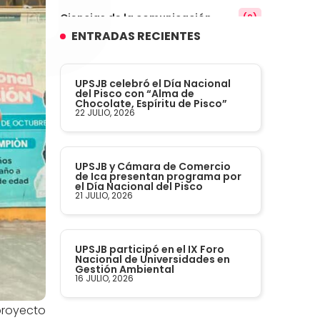
Ciencias de la comunicación
(9)
ENTRADAS RECIENTES
Conocimiento
(3)
UPSJB celebró el Día Nacional
Contabilidad
del Pisco con “Alma de
(14)
Chocolate, Espíritu de Pisco”
22 JULIO, 2026
Convenios
(61)
UPSJB y Cámara de Comercio
Defensoría Universitaria
(3)
de Ica presentan programa por
el Día Nacional del Pisco
21 JULIO, 2026
Departamento Cultural Artístico y
(28)
Deportivo
UPSJB participó en el IX Foro
Derecho
(24)
Nacional de Universidades en
Gestión Ambiental
16 JULIO, 2026
Enfermería
(27)
proyecto