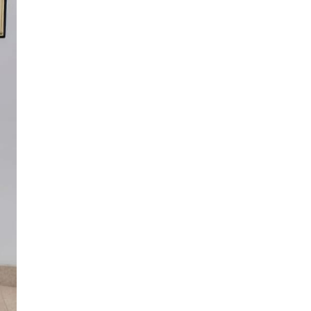
Ingeniería Civil
(19)
Ingeniería de Sistemas
(13)
Ingeniería en Enología y
(18)
Viticultura
Investigación y Responsabilidad
(94)
Social
Medicina Humana
(75)
Medicina Veterinaria y Zootecnia
(4)
Movilidad Académica
(15)
Noticias
(323)