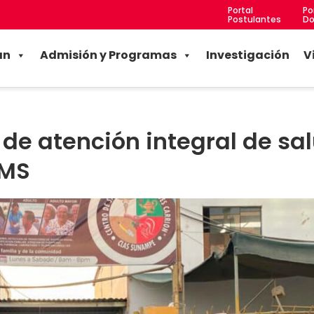
Portal
Po
Postulantes
Do
an
Admisión y Programas
Investigación
V
de atención integral de sa
AMS