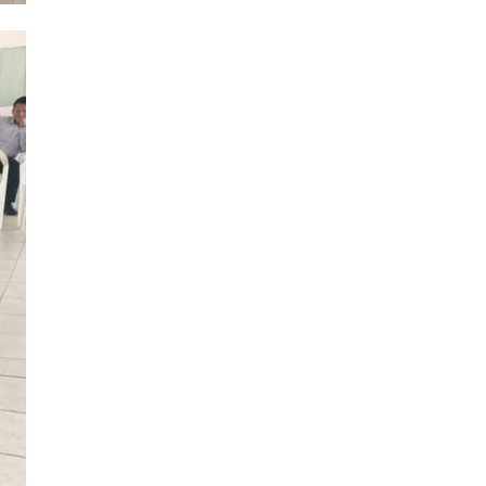
Posgrado
(12)
Pregrado
(5)
Psicología
(33)
Responsabilidad Social
(12)
Retorno a la presencialidad
(4)
Sede Lima
(5)
Segundas Especialidades en
(12)
Estomatología
Sin categoría
(49)