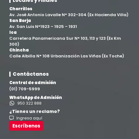
Locales y Filiales
Facultad de Ingenierías
(4)
Chorrillos
Av. José Antonio Lavalle N° 302-304 (Ex Hacienda Villa)
Filial Chincha
(9)
San Borja
Av. San Luis N°1923 – 1925 – 1931
Ica
Filial Ica
(76)
Carretera Panamericana Sur N° 103, 113 y 123 (Ex Km
300)
Chincha
Ingeniería agroindustrial
(12)
Calle Albilla N° 108 Urbanización Las Viñas (Ex Toche)
Ingeniería Civil
(19)
Contáctanos
Central de admisión
Ingeniería de Sistemas
(13)
(01) 709-5999
WhatsApp de Admisión
Ingeniería en Enología y Viticultura
(18)
950 322 888
¿Tienes un reclamo?
Ingresa aquí
Investigación y Responsabilidad Social
(94)
Escríbenos
Medicina Humana
(75)