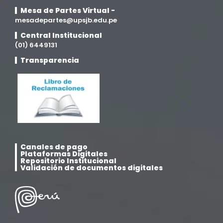
Mesa de Partes Virtual -
Medicina Veterinaria y Zootecnia
mesadepartes@upsjb.edu.pe
(4)
Central Institucional
(01) 6449131
Movilidad Académica
(15)
Transparencia
Noticias
(323)
Posgrado
(12)
Pregrado
(5)
Canales de pago
Psicología
(33)
Plataformas Digitales
Repositorio Institucional
Validación de documentos digitales
Responsabilidad Social
(12)
Retorno a la presencialidad
(4)