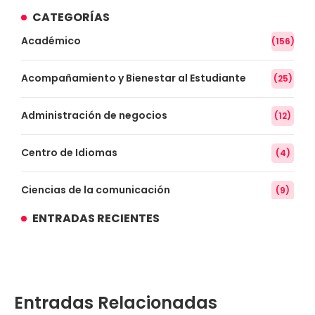
CATEGORÍAS
Académico
(156)
Acompañamiento y Bienestar al Estudiante
(25)
Administración de negocios
(12)
Centro de Idiomas
(4)
Ciencias de la comunicación
(9)
ENTRADAS RECIENTES
Conocimiento
(3)
Contabilidad
(14)
Entradas Relacionadas
Convenios
(61)