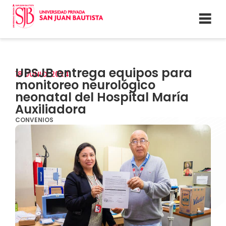
UPSJB entrega equipos para
18
JUNIO
2024
monitoreo neurológico
neonatal del Hospital María
Auxiliadora
CONVENIOS