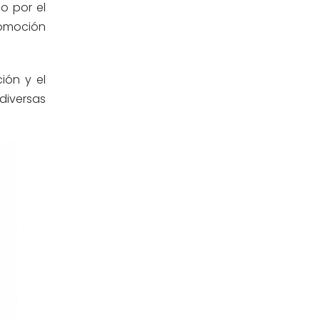
o por el
Posgrado
(12)
romoción
Pregrado
(5)
ión y el
Psicología
(33)
diversas
Responsabilidad Social
(12)
Retorno a la presencialidad
(4)
Sede Lima
(5)
Segundas Especialidades en
(12)
Estomatología
Sin categoría
(49)