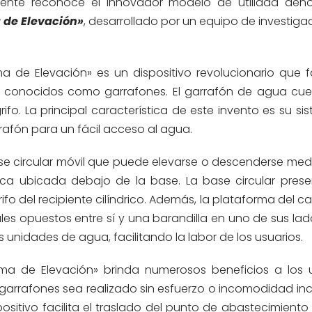
tente reconoce el innovador modelo de utilidad de
 de Elevación»
, desarrollado por un equipo de investig
 de Elevación» es un dispositivo revolucionario que fac
os, conocidos como garrafones. El garrafón de agua cu
ifo. La principal característica de este invento es su s
rrafón para un fácil acceso al agua.
base circular móvil que puede elevarse o descenderse med
ca ubicada debajo de la base. La base circular pres
ifo del recipiente cilíndrico. Además, la plataforma del ca
s opuestos entre sí y una barandilla en uno de sus lado
s unidades de agua, facilitando la labor de los usuarios.
ma de Elevación» brinda numerosos beneficios a los u
garrafones sea realizado sin esfuerzo o incomodidad inc
ositivo facilita el traslado del punto de abastecimiento