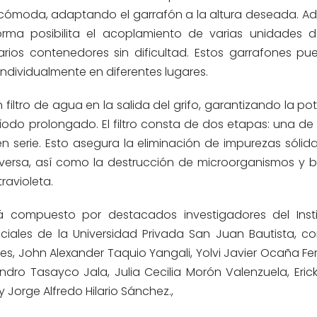
 cómoda, adaptando el garrafón a la altura deseada. Ad
orma posibilita el acoplamiento de varias unidades 
arios contenedores sin dificultad. Estos garrafones pu
dividualmente en diferentes lugares.
filtro de agua en la salida del grifo, garantizando la po
odo prolongado. El filtro consta de dos etapas: una de
 en serie. Esto asegura la eliminación de impurezas sólid
ersa, así como la destrucción de microorganismos y b
ravioleta.
á compuesto por destacados investigadores del Inst
ciales de la Universidad Privada San Juan Bautista, c
res, John Alexander Taquio Yangali, Yolvi Javier Ocaña F
ndro Tasayco Jala, Julia Cecilia Morón Valenzuela, Eric
 y Jorge Alfredo Hilario Sánchez
.
,