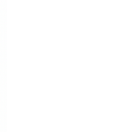
Sub Dirección de Seguimiento al
(14)
Egresado y Vinculación Laboral
Tecnología médica
(46)
Turismo hotelería y gastronomía
(14)