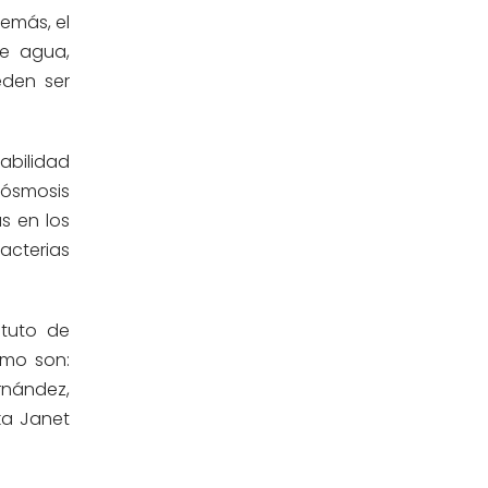
Ingeniería Civil
emás, el
(19)
de agua,
Ingeniería de Sistemas
eden ser
(13)
Ingeniería en Enología y
(18)
Viticultura
tabilidad
 ósmosis
Investigación y Responsabilidad
(94)
as en los
Social
acterias
Medicina Humana
(75)
ituto de
Medicina Veterinaria y Zootecnia
(4)
omo son:
ernández,
Movilidad Académica
(15)
ka Janet
Noticias
(323)