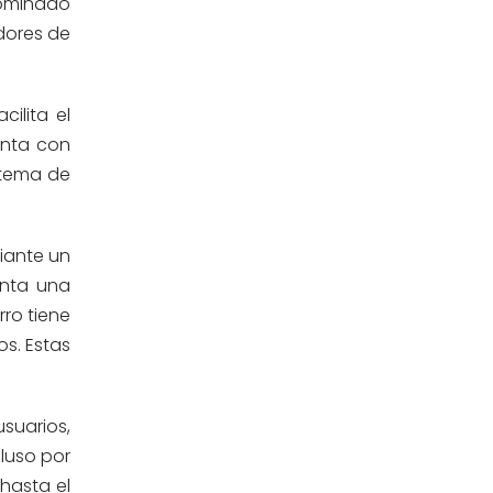
nominado
Estomatología
(58)
adores de
Extensión y Proyección
(16)
Universitaria
ilita el
enta con
Facultad de Ciencias de la Salud
(13)
istema de
Facultad de Derecho y Ciencias
(3)
Empresariales
iante un
Facultad de Ingenierías
(4)
enta una
rro tiene
Filial Chincha
(9)
s. Estas
Filial Ica
(76)
suarios,
luso por
Ingeniería agroindustrial
(12)
 hasta el