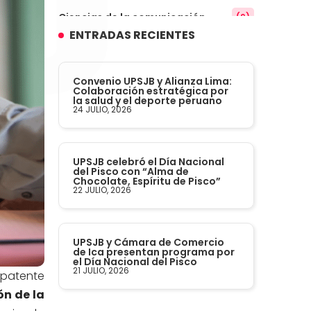
Ciencias de la comunicación
(9)
ENTRADAS RECIENTES
Conocimiento
(3)
Convenio UPSJB y Alianza Lima:
Contabilidad
Colaboración estratégica por
(14)
la salud y el deporte peruano
24 JULIO, 2026
Convenios
(61)
UPSJB celebró el Día Nacional
Defensoría Universitaria
(3)
del Pisco con “Alma de
Chocolate, Espíritu de Pisco”
22 JULIO, 2026
Departamento Cultural Artístico y
(28)
Deportivo
UPSJB y Cámara de Comercio
Derecho
(24)
de Ica presentan programa por
el Día Nacional del Pisco
21 JULIO, 2026
 patente
Enfermería
(27)
ón de la