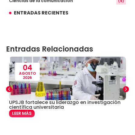
Ciencias de la comunicación
(9)
ENTRADAS RECIENTES
Conocimiento
(3)
Contabilidad
(14)
Entradas Relacionadas
Convenios
(61)
Defensoría Universitaria
(3)
04
AGOSTO
2026
Departamento Cultural Artístico y Deportivo
(28)
Derecho
(24)
UPSJB fortalece su liderazgo en investigación
C
científica universitaria
e
Enfermería
(27)
LEER MÁS
Estomatología
(58)