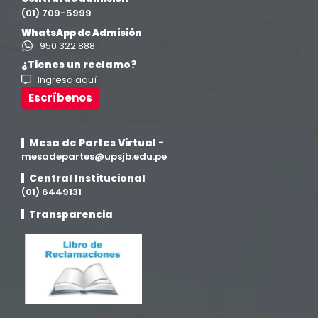
Ingeniería de Sistemas
(13)
(01) 709-5999
WhatsApp de Admisión
Ingeniería en Enología y Viticultura
(18)
950 322 888
¿Tienes un reclamo?
Ingresa aquí
Investigación y Responsabilidad Social
(94)
Escríbenos
Medicina Humana
(75)
Mesa de Partes Virtual -
Medicina Veterinaria y Zootecnia
mesadepartes@upsjb.edu.pe
(4)
Central Institucional
(01) 6449131
Movilidad Académica
(15)
Transparencia
Noticias
(323)
Posgrado
(12)
Pregrado
(5)