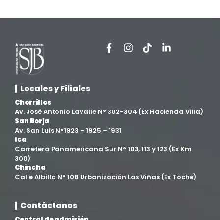
Extensión y Proyección Universitaria
(16)
Facultad de Ciencias de la Salud
(13)
Facultad de Derecho y Ciencias Empresariales
(3)
Locales y Filiales
Facultad de Ingenierías
(4)
Chorrillos
Av. José Antonio Lavalle N° 302-304 (Ex Hacienda Villa)
Filial Chincha
(9)
San Borja
Av. San Luis N°1923 – 1925 – 1931
Ica
Filial Ica
(76)
Carretera Panamericana Sur N° 103, 113 y 123 (Ex Km
300)
Chincha
Ingeniería agroindustrial
(12)
Calle Albilla N° 108 Urbanización Las Viñas (Ex Toche)
Ingeniería Civil
(19)
Contáctanos
Central de admisión