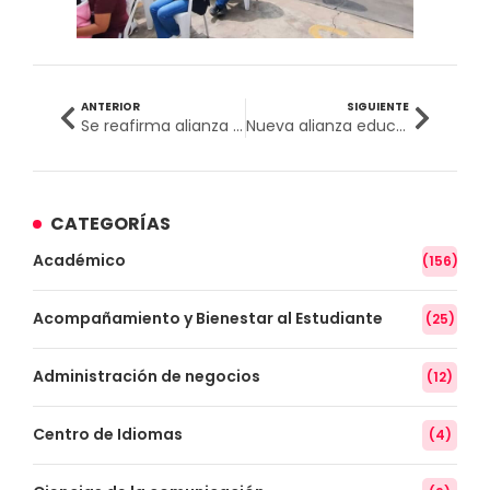
ANTERIOR
SIGUIENTE
Se reafirma alianza educativa entre la UPSJB y la Municipalidad de Pachacámac beneficiará a jóvenes y profesionales del distrito
Nueva alianza educativa impulsa desarrollo profesional de estudiantes y docentes de la IE Tte. Cnel. Alfredo Bonifaz Fonseca en la UPSJB
CATEGORÍAS
Académico
(156)
Acompañamiento y Bienestar al Estudiante
(25)
Administración de negocios
(12)
Centro de Idiomas
(4)