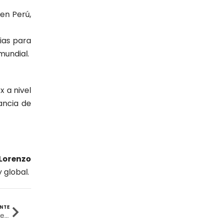
Ingeniería Civil
(19)
en Perú,
Ingeniería de Sistemas
(13)
ias para
mundial.
Ingeniería en Enología y
(18)
Viticultura
x a nivel
Investigación y Responsabilidad
(94)
Social
tancia de
Medicina Humana
(75)
Medicina Veterinaria y Zootecnia
(4)
 Lorenzo
 global.
Movilidad Académica
(15)
Noticias
(323)
ENTE
UPSJB fortalece la cooperación interinstitucional con entrega de equipos a la DIRSAPOL