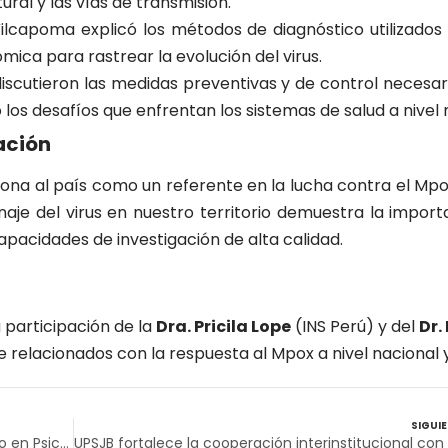
ural y las vías de transmisión.
Vilcapoma explicó los métodos de diagnóstico utilizados 
mica para rastrear la evolución del virus.
iscutieron las medidas preventivas y de control necesar
os desafíos que enfrentan los sistemas de salud a nivel 
ación
iona al país como un referente en la lucha contra el Mpo
inaje del virus en nuestro territorio demuestra la impor
apacidades de investigación de alta calidad.
 participación de la
Dra. Pricila Lope
(INS Perú) y del
Dr.
relacionados con la respuesta al Mpox a nivel nacional y
SIGUI
Rector de la UPSJB obtiene segundo doctorado en Psicología