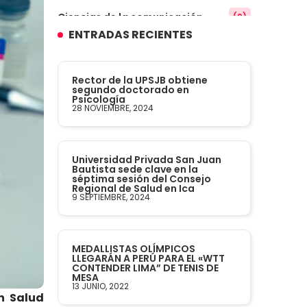
Ciencias de la comunicación
(9)
ENTRADAS RECIENTES
Conocimiento
(3)
Rector de la UPSJB obtiene
Contabilidad
segundo doctorado en
(14)
Psicología
28 NOVIEMBRE, 2024
Convenios
(61)
Universidad Privada San Juan
Defensoría Universitaria
(3)
Bautista sede clave en la
séptima sesión del Consejo
Regional de Salud en Ica
Departamento Cultural Artístico y
9 SEPTIEMBRE, 2024
(28)
Deportivo
Derecho
(24)
MEDALLISTAS OLÍMPICOS
LLEGARÁN A PERÚ PARA EL «WTT
CONTENDER LIMA” DE TENIS DE
MESA
Enfermería
(27)
13 JUNIO, 2022
en Salud