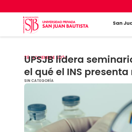
San Ju
UPSJB lidera seminari
28
NOVIEMBRE
2024
el qué el INS presenta
SIN CATEGORÍA