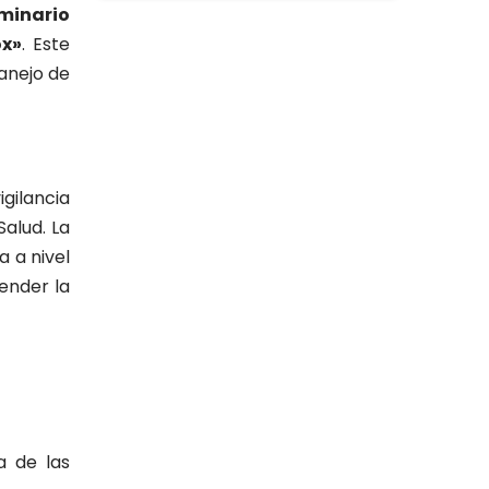
minario
Estomatología
(58)
ox»
. Este
Extensión y Proyección
manejo de
(16)
Universitaria
Facultad de Ciencias de la Salud
(13)
gilancia
Facultad de Derecho y Ciencias
(3)
Empresariales
Salud. La
a a nivel
Facultad de Ingenierías
(4)
ender la
Filial Chincha
(9)
Filial Ica
(76)
Ingeniería agroindustrial
(12)
a de las