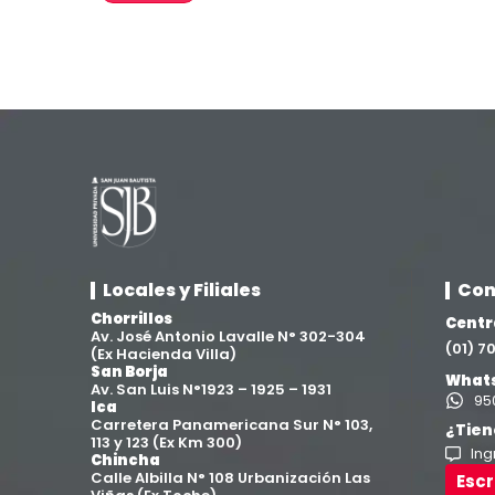
Locales y Filiales
Con
Chorrillos
Centr
Av. José Antonio Lavalle N° 302-304
(01) 
(Ex Hacienda Villa)
San Borja
Whats
Av. San Luis N°1923 – 1925 – 1931
95
Ica
Carretera Panamericana Sur N° 103,
¿Tien
113 y 123 (Ex Km 300)
Ing
Chincha
Calle Albilla N° 108 Urbanización Las
Esc