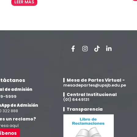
LEER MÁS
táctanos
Mesa de Partes Virtual -
mesadepartes@upsjb.edu.pe
al de admisión
Central Institucional
709-5999
(01) 6449131
App de Admisión
Transparencia
0 322 888
es un reclamo?
resa aquí
ríbenos