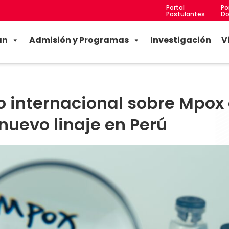
Portal
Po
Postulantes
Do
an
Admisión y Programas
Investigación
V
o internacional sobre Mpox
 nuevo linaje en Perú