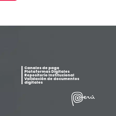
Sub Dirección de Seguimiento al
(14)
Egresado y Vinculación Laboral
Tecnología médica
(46)
Turismo hotelería y gastronomía
(14)
Canales de pago
Plataformas Digitales
Repositorio Institucional
Validación de documentos
digitales