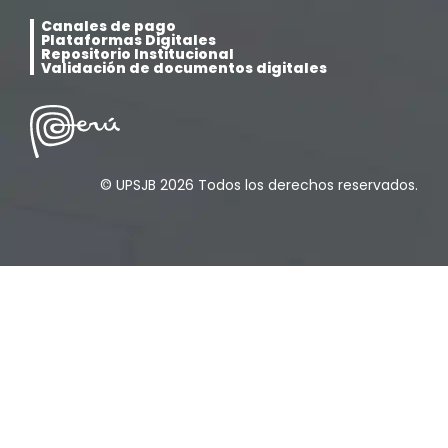
Canales de pago
Plataformas Digitales
Psicología
(33)
Repositorio Institucional
Validación de documentos digitales
Responsabilidad Social
(12)
Retorno a la presencialidad
(4)
© UPSJB 2026 Todos los derechos reservados.
Sede Lima
(5)
Segundas Especialidades en Estomatología
(12)
Sin categoría
(49)
Sub Dirección de Seguimiento al Egresado y
(14)
Vinculación Laboral
Tecnología médica
(46)