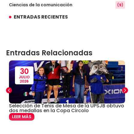
Ciencias de la comunicación
(9)
ENTRADAS RECIENTES
Conocimiento
(3)
Contabilidad
(14)
Entradas Relacionadas
Convenios
(61)
Defensoría Universitaria
(3)
30
JULIO
2026
Departamento Cultural Artístico y Deportivo
(28)
Derecho
(24)
Selección de Tenis de Mesa de la UPSJB obtuvo
C
dos medallas en la Copa Circolo
e
Enfermería
(27)
LEER MÁS
Estomatología
(58)