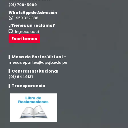
(01) 709-5999
Ingeniería de Sistemas
(13)
WhatsApp de Admisión
950 322 888
Ingeniería en Enología y Viticultura
(18)
¿Tienes un reclamo?
Ingresa aquí
Investigación y Responsabilidad Social
(94)
Escríbenos
Medicina Humana
(75)
Mesa de Partes Virtual -
mesadepartes@upsjb.edu.pe
Medicina Veterinaria y Zootecnia
(4)
Central Institucional
(01) 6449131
Movilidad Académica
(15)
Transparencia
Noticias
(323)
Posgrado
(12)
Pregrado
(5)