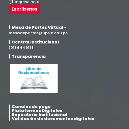
Ingresa aquí
Investigación y Responsabilidad Social
(94)
Escríbenos
Medicina Humana
(75)
Mesa de Partes Virtual -
Medicina Veterinaria y Zootecnia
mesadepartes@upsjb.edu.pe
(4)
Central Institucional
(01) 6449131
Movilidad Académica
(15)
Transparencia
Noticias
(323)
Posgrado
(12)
Pregrado
(5)
Canales de pago
Psicología
(33)
Plataformas Digitales
Repositorio Institucional
Validación de documentos digitales
Responsabilidad Social
(12)