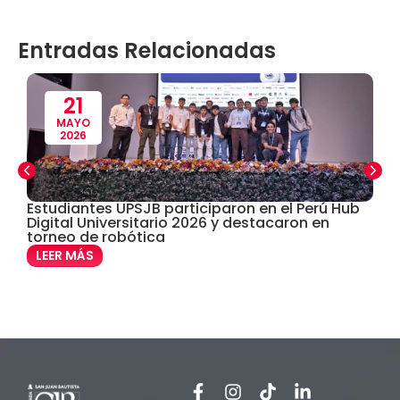
Contabilidad
(14)
Entradas Relacionadas
Convenios
(61)
Defensoría Universitaria
(3)
21
MAYO
2026
Departamento Cultural Artístico y Deportivo
(28)
Derecho
(24)
Estudiantes UPSJB participaron en el Perú Hub
I
Digital Universitario 2026 y destacaron en
t
torneo de robótica
Enfermería
(27)
LEER MÁS
Estomatología
(58)
Extensión y Proyección Universitaria
(16)
Facultad de Ciencias de la Salud
(13)