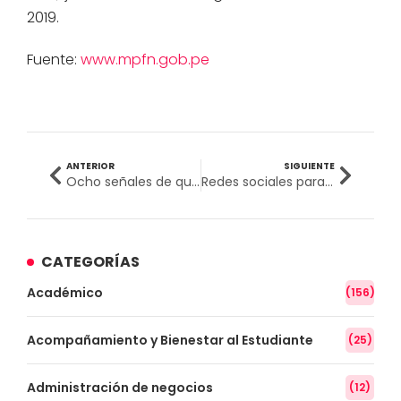
2019.
Fuente:
www.mpfn.gob.pe
ANTERIOR
SIGUIENTE
Ocho señales de que tienes lo necesario para estudiar Psicología
Redes sociales para Psicólogos
CATEGORÍAS
Académico
(156)
Acompañamiento y Bienestar al Estudiante
(25)
Administración de negocios
(12)