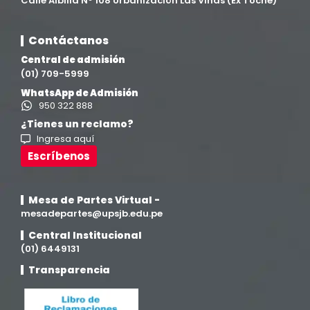
Calle Albilla N° 108 Urbanización Las Viñas (Ex Toche)
Ingeniería Civil
(19)
Contáctanos
Central de admisión
Ingeniería de Sistemas
(13)
(01) 709-5999
WhatsApp de Admisión
Ingeniería en Enología y Viticultura
(18)
950 322 888
¿Tienes un reclamo?
Ingresa aquí
Investigación y Responsabilidad Social
(94)
Escríbenos
Medicina Humana
(75)
Mesa de Partes Virtual -
Medicina Veterinaria y Zootecnia
mesadepartes@upsjb.edu.pe
(4)
Central Institucional
(01) 6449131
Movilidad Académica
(15)
Transparencia
Noticias
(323)