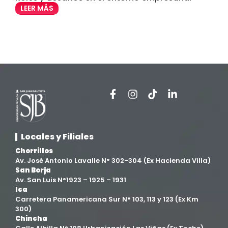
D
Enfermería
(27)
LEER MÁS
Estomatología
(58)
Extensión y Proyección Universitaria
(16)
Facultad de Ciencias de la Salud
(13)
Facultad de Derecho y Ciencias Empresariales
(3)
Locales y Filiales
Facultad de Ingenierías
(4)
Chorrillos
Av. José Antonio Lavalle N° 302-304 (Ex Hacienda Villa)
Filial Chincha
(9)
San Borja
Av. San Luis N°1923 – 1925 – 1931
Ica
Filial Ica
(76)
Carretera Panamericana Sur N° 103, 113 y 123 (Ex Km
300)
Chincha
Ingeniería agroindustrial
(12)