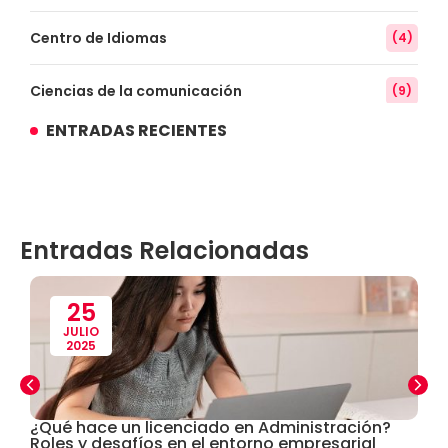
Centro de Idiomas
(4)
Ciencias de la comunicación
(9)
ENTRADAS RECIENTES
Conocimiento
(3)
Contabilidad
(14)
Entradas Relacionadas
Convenios
(61)
Defensoría Universitaria
(3)
25
JULIO
2025
Departamento Cultural Artístico y Deportivo
(28)
Derecho
(24)
¿Qué hace un licenciado en Administración?
U
Roles y desafíos en el entorno empresarial
i