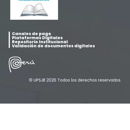
Posgrado
(12)
Pregrado
(5)
Canales de pago
Psicología
(33)
Plataformas Digitales
Repositorio Institucional
Validación de documentos digitales
Responsabilidad Social
(12)
Retorno a la presencialidad
(4)
© UPSJB 2026 Todos los derechos reservados.
Sede Lima
(5)
Segundas Especialidades en Estomatología
(12)
Sin categoría
(49)
Sub Dirección de Seguimiento al Egresado y