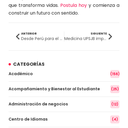
que transforma vidas.
Postula hoy
y comienza a
construir un futuro con sentido.
ANTERIOR
SIGUIENTE
Desde Perú para el mundo: UPSJB impulsa el estudio del sistema inmune latinoamericano
Medicina UPSJB impulsa la promoción del derecho a la salud del adulto mayor
CATEGORÍAS
Académico
(156)
Acompañamiento y Bienestar al Estudiante
(25)
Administración de negocios
(12)
Centro de Idiomas
(4)