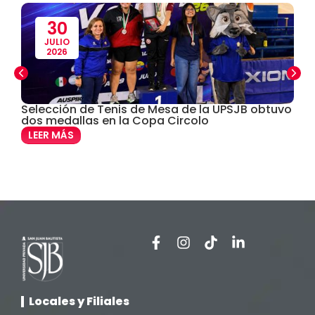
Defensoría Universitaria
(3)
30
JULIO
2026
Departamento Cultural Artístico y Deportivo
(28)
Derecho
(24)
Selección de Tenis de Mesa de la UPSJB obtuvo
C
dos medallas en la Copa Circolo
e
Enfermería
(27)
LEER MÁS
Estomatología
(58)
Extensión y Proyección Universitaria
(16)
Facultad de Ciencias de la Salud
(13)
Facultad de Derecho y Ciencias Empresariales
(3)
Locales y Filiales