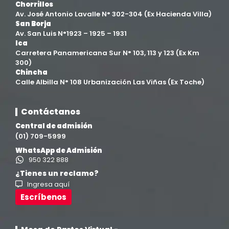
Facultad de Ingenierías
(4)
Chorrillos
Av. José Antonio Lavalle N° 302-304 (Ex Hacienda Villa)
San Borja
Filial Chincha
(9)
Av. San Luis N°1923 – 1925 – 1931
Ica
Carretera Panamericana Sur N° 103, 113 y 123 (Ex Km
Filial Ica
(76)
300)
Chincha
Calle Albilla N° 108 Urbanización Las Viñas (Ex Toche)
Ingeniería agroindustrial
(12)
Contáctanos
Ingeniería Civil
(19)
Central de admisión
(01) 709-5999
Ingeniería de Sistemas
(13)
WhatsApp de Admisión
950 322 888
Ingeniería en Enología y Viticultura
(18)
¿Tienes un reclamo?
Ingresa aquí
Investigación y Responsabilidad Social
(94)
Escríbenos
Medicina Humana
(75)