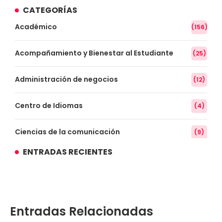
CATEGORÍAS
Académico
(156)
Acompañamiento y Bienestar al Estudiante
(25)
Administración de negocios
(12)
Centro de Idiomas
(4)
Ciencias de la comunicación
(9)
ENTRADAS RECIENTES
Conocimiento
(3)
Contabilidad
(14)
Entradas Relacionadas
Convenios
(61)