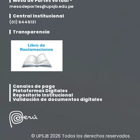
Mesa de Partes Virtual -
mesadepartes@upsjb.edu.pe
Medicina Veterinaria y Zootecnia
(4)
Central Institucional
(01) 6449131
Movilidad Académica
(15)
Transparencia
Noticias
(323)
Posgrado
(12)
Pregrado
(5)
Canales de pago
Plataformas Digitales
Psicología
(33)
Repositorio Institucional
Validación de documentos digitales
Responsabilidad Social
(12)
Retorno a la presencialidad
(4)
© UPSJB 2026 Todos los derechos reservados.