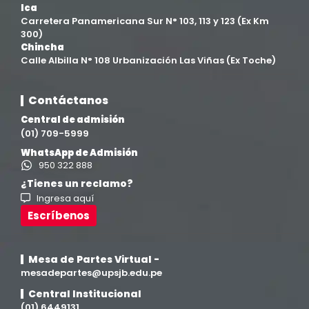
Ica
Carretera Panamericana Sur N° 103, 113 y 123 (Ex Km
Filial Ica
(76)
300)
Chincha
Calle Albilla N° 108 Urbanización Las Viñas (Ex Toche)
Ingeniería agroindustrial
(12)
Contáctanos
Ingeniería Civil
(19)
Central de admisión
(01) 709-5999
Ingeniería de Sistemas
(13)
WhatsApp de Admisión
950 322 888
Ingeniería en Enología y Viticultura
(18)
¿Tienes un reclamo?
Ingresa aquí
Investigación y Responsabilidad Social
(94)
Escríbenos
Medicina Humana
(75)
Mesa de Partes Virtual -
mesadepartes@upsjb.edu.pe
Medicina Veterinaria y Zootecnia
(4)
Central Institucional
(01) 6449131