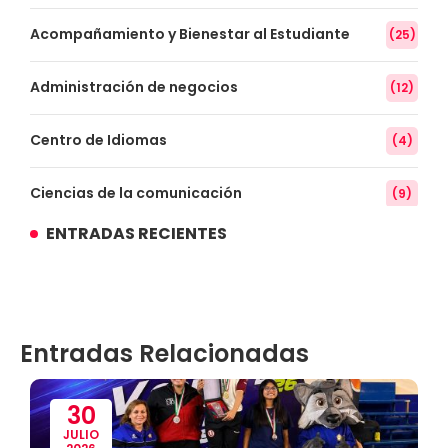
Acompañamiento y Bienestar al Estudiante
(25)
Administración de negocios
(12)
Centro de Idiomas
(4)
Ciencias de la comunicación
(9)
ENTRADAS RECIENTES
Conocimiento
(3)
Contabilidad
(14)
Entradas Relacionadas
Convenios
(61)
Defensoría Universitaria
(3)
30
JULIO