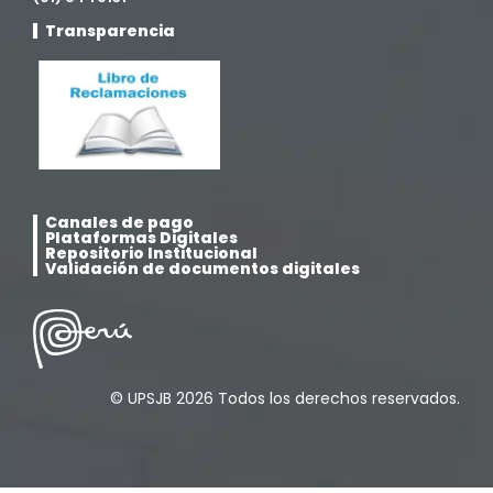
Movilidad Académica
(15)
Transparencia
Noticias
(323)
Posgrado
(12)
Pregrado
(5)
Canales de pago
Plataformas Digitales
Psicología
(33)
Repositorio Institucional
Validación de documentos digitales
Responsabilidad Social
(12)
Retorno a la presencialidad
(4)
© UPSJB 2026 Todos los derechos reservados.
Sede Lima
(5)
Segundas Especialidades en Estomatología
(12)