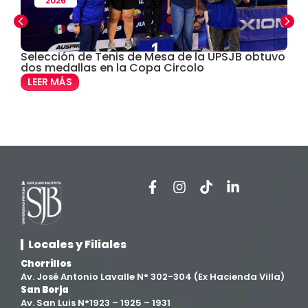
2026
Departamento Cultural Artístico y Deportivo
(28)
Derecho
(24)
Selección de Tenis de Mesa de la UPSJB obtuvo
C
dos medallas en la Copa Circolo
e
Enfermería
(27)
LEER MÁS
Estomatología
(58)
Extensión y Proyección Universitaria
(16)
Facultad de Ciencias de la Salud
(13)
Facultad de Derecho y Ciencias Empresariales
(3)
Locales y Filiales
Facultad de Ingenierías
(4)
Chorrillos
Av. José Antonio Lavalle N° 302-304 (Ex Hacienda Villa)
San Borja
Filial Chincha
(9)
Av. San Luis N°1923 – 1925 – 1931