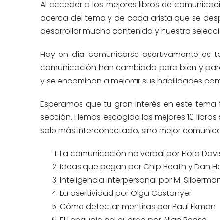
Al acceder a los mejores libros de comunicac
acerca del tema y de cada arista que se des
desarrollar mucho contenido y nuestra selecci
Hoy en día comunicarse asertivamente es to
comunicación han cambiado para bien y para
y se encaminan a mejorar sus habilidades com
Esperamos que tu gran interés en este tema 
sección. Hemos escogido los mejores 10 libro
solo más interconectado, sino mejor comunic
La comunicación no verbal por Flora Davi
Ideas que pegan por Chip Heath y Dan H
Inteligencia interpersonal por M. Silberma
La asertividad por Olga Castanyer
Cómo detectar mentiras por Paul Ekman
El Lenguaje del cuerpo por Allan Pease