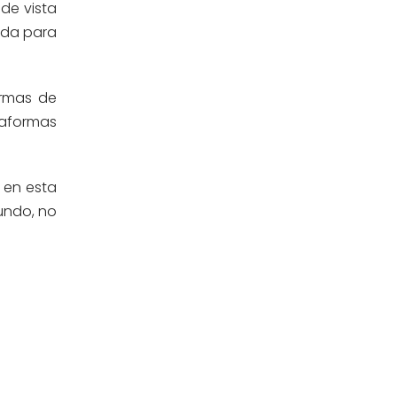
de vista
Estomatología
(58)
 da para
Extensión y Proyección
(16)
Universitaria
ormas de
Facultad de Ciencias de la Salud
taformas
(13)
Facultad de Derecho y Ciencias
(3)
Empresariales
 en esta
undo, no
Facultad de Ingenierías
(4)
Filial Chincha
(9)
Filial Ica
(76)
Ingeniería agroindustrial
(12)