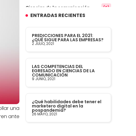
Ciencias de la comunicación
(9)
ENTRADAS RECIENTES
Conocimiento
(3)
PREDICCIONES PARA EL 2021:
Contabilidad
¿QUÉ SIGUE PARA LAS EMPRESAS?
(14)
2 JULIO, 2021
Convenios
(61)
LAS COMPETENCIAS DEL
EGRESADO EN CIENCIAS DE LA
Defensoría Universitaria
(3)
COMUNICACIÓN
9 JUNIO, 2021
Departamento Cultural Artístico y
(28)
Deportivo
¿Qué habilidades debe tener el
marketero digital en la
llar una
Derecho
(24)
pospandemia?
26 MAYO, 2021
ren ante
Enfermería
(27)