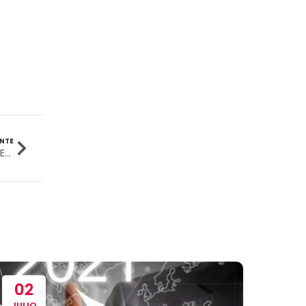
Ingeniería Civil
(19)
Ingeniería de Sistemas
(13)
Ingeniería en Enología y
(18)
Viticultura
Investigación y Responsabilidad
(94)
ENTE
Social
PREDICCIONES PARA EL 2021: ¿QUÉ SIGUE PARA LAS EMPRESAS?
Medicina Humana
(75)
Medicina Veterinaria y Zootecnia
(4)
Movilidad Académica
(15)
Noticias
02
18
(323)
JULIO
MAR