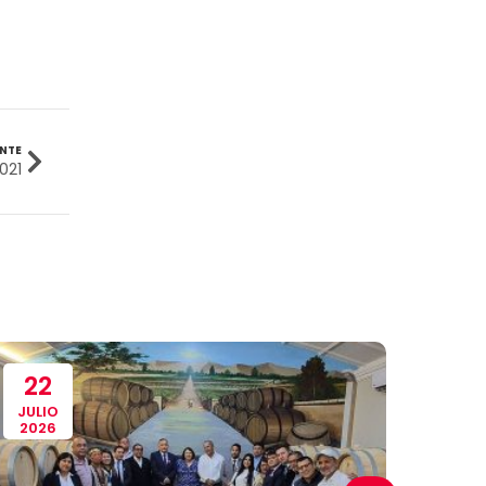
Ingeniería Civil
(19)
Ingeniería de Sistemas
(13)
Ingeniería en Enología y
(18)
ENTE
Viticultura
021
Investigación y Responsabilidad
(94)
Social
Medicina Humana
(75)
Medicina Veterinaria y Zootecnia
(4)
22
30
Movilidad Académica
(15)
JULIO
JULIO
2026
2026
Noticias
(323)