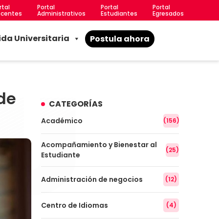
rtal
Portal
Portal
Portal
centes
Administrativos
Estudiantes
Egresados
ida Universitaria
Postula ahora
de
CATEGORÍAS
Académico
(156)
Acompañamiento y Bienestar al
(25)
Estudiante
Administración de negocios
(12)
Centro de Idiomas
(4)