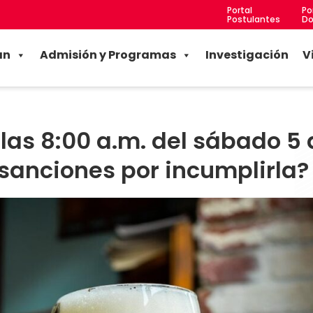
Portal
Po
Postulantes
Do
an
Admisión y Programas
Investigación
V
las 8:00 a.m. del sábado 5 
 sanciones por incumplirla?