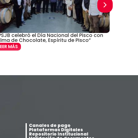
Posgrado
(12)
Pregrado
(5)
SJB celebró el Día Nacional del Pisco con
Selecció
Psicología
lma de Chocolate, Espíritu de Pisco”
obtuvo d
(33)
LEER MÁS
LEER MÁ
Responsabilidad Social
(12)
Retorno a la presencialidad
(4)
Sede Lima
(5)
Segundas Especialidades en
(12)
Estomatología
Canales de pago
Sin categoría
(49)
Plataformas Digitales
Repositorio Institucional