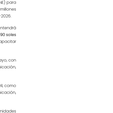
NE) para
Estomatología
(58)
millones
-2026.
Extensión y Proyección
(16)
Universitaria
ntendrá
Facultad de Ciencias de la Salud
90 soles
(13)
apacitar
Facultad de Derecho y Ciencias
(3)
Empresariales
ayo, con
Facultad de Ingenierías
(4)
icación,
Filial Chincha
(9)
ril, como
Filial Ica
(76)
icación,
Ingeniería agroindustrial
(12)
Unidades