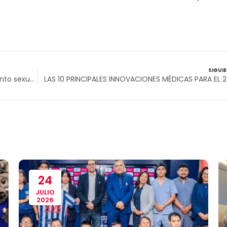
SIGUI
Atención de queja o denuncia por hostigamiento sexual se hará en formatos diferenciados por ámbitos laborales, educativos, fuerzas armadas y policiales, así como trabajadores/as del hogar
LAS 10 PRINCIPALES INNOVACIONES MÉDICAS PARA EL 2
24
JULIO
2026