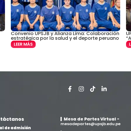
Convenio UPSJB y Alianza Lima: Colaboración
UP
estratégica por la salud y el deporte peruano
“A
LEER MÁS
táctanos
Mesa de Partes Virtual -
mesadepartes@upsjb.edu.pe
al de admisión