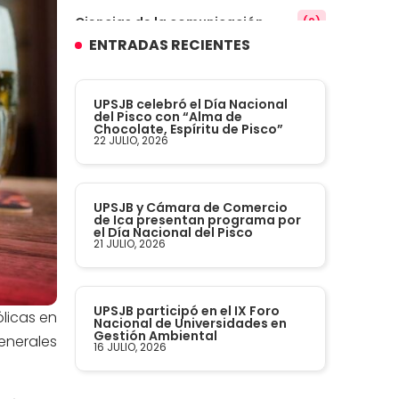
Ciencias de la comunicación
(9)
ENTRADAS RECIENTES
Conocimiento
(3)
UPSJB celebró el Día Nacional
Contabilidad
del Pisco con “Alma de
(14)
Chocolate, Espíritu de Pisco”
22 JULIO, 2026
Convenios
(61)
UPSJB y Cámara de Comercio
Defensoría Universitaria
(3)
de Ica presentan programa por
el Día Nacional del Pisco
21 JULIO, 2026
Departamento Cultural Artístico y
(28)
Deportivo
UPSJB participó en el IX Foro
ólicas en
Derecho
(24)
Nacional de Universidades en
Gestión Ambiental
Generales
16 JULIO, 2026
Enfermería
(27)