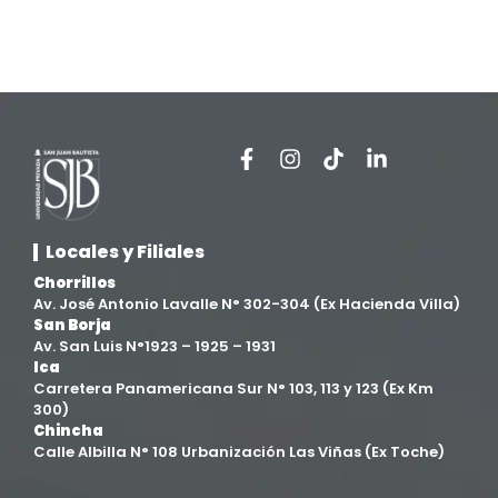
Estomatología
(58)
Extensión y Proyección Universitaria
(16)
Facultad de Ciencias de la Salud
(13)
Facultad de Derecho y Ciencias Empresariales
(3)
Locales y Filiales
Facultad de Ingenierías
(4)
Chorrillos
Av. José Antonio Lavalle N° 302-304 (Ex Hacienda Villa)
Filial Chincha
(9)
San Borja
Av. San Luis N°1923 – 1925 – 1931
Ica
Filial Ica
(76)
Carretera Panamericana Sur N° 103, 113 y 123 (Ex Km
300)
Chincha
Ingeniería agroindustrial
(12)
Calle Albilla N° 108 Urbanización Las Viñas (Ex Toche)