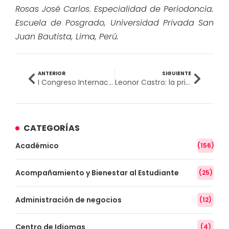
Rosas José Carlos. Especialidad de Periodoncia.
Escuela de Posgrado, Universidad Privada San
Juan Bautista, Lima, Perú.
ANTERIOR
SIGUIENTE
I Congreso Internacional: Avances en Investigación en Ciencias de la Salud
Leonor Castro: la primera Cirujano Dentista de la UPSJB en titularse tras publicar artículo científico
CATEGORÍAS
Académico
(156)
Acompañamiento y Bienestar al Estudiante
(25)
Administración de negocios
(12)
Centro de Idiomas
(4)