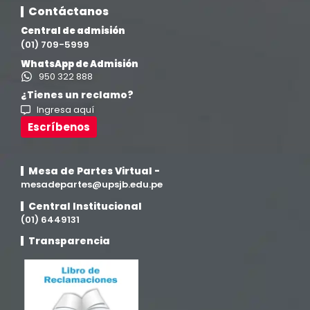
Ingeniería Civil
(19)
Contáctanos
Central de admisión
Ingeniería de Sistemas
(13)
(01) 709-5999
WhatsApp de Admisión
Ingeniería en Enología y Viticultura
(18)
950 322 888
¿Tienes un reclamo?
Ingresa aquí
Investigación y Responsabilidad Social
(94)
Escríbenos
Medicina Humana
(75)
Mesa de Partes Virtual -
Medicina Veterinaria y Zootecnia
mesadepartes@upsjb.edu.pe
(4)
Central Institucional
(01) 6449131
Movilidad Académica
(15)
Transparencia
Noticias
(323)
Posgrado
(12)