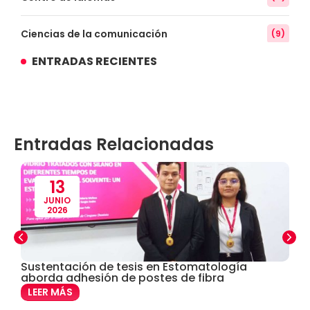
Ciencias de la comunicación
(9)
ENTRADAS RECIENTES
Conocimiento
(3)
Contabilidad
(14)
Entradas Relacionadas
Convenios
(61)
Defensoría Universitaria
(3)
13
JUNIO
2026
Departamento Cultural Artístico y Deportivo
(28)
Derecho
(24)
Sustentación de tesis en Estomatología
E
de
aborda adhesión de postes de fibra
s
c
Enfermería
(27)
LEER MÁS