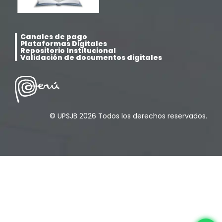
Pregrado
(5)
Canales de pago
Psicología
(33)
Plataformas Digitales
Repositorio Institucional
Validación de documentos digitales
Responsabilidad Social
(12)
Retorno a la presencialidad
(4)
© UPSJB 2026 Todos los derechos reservados.
Sede Lima
(5)
Segundas Especialidades en Estomatología
(12)
Sin categoría
(49)
Sub Dirección de Seguimiento al Egresado y
(14)
Vinculación Laboral