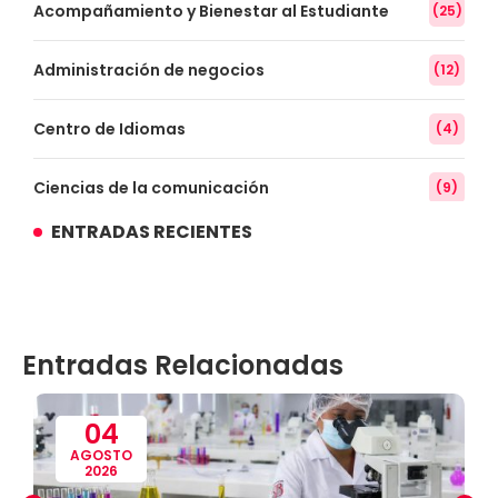
Acompañamiento y Bienestar al Estudiante
(25)
Administración de negocios
(12)
Centro de Idiomas
(4)
Ciencias de la comunicación
(9)
ENTRADAS RECIENTES
Conocimiento
(3)
Contabilidad
(14)
Entradas Relacionadas
Convenios
(61)
Defensoría Universitaria
(3)
04
AGOSTO
2026
Departamento Cultural Artístico y Deportivo
(28)