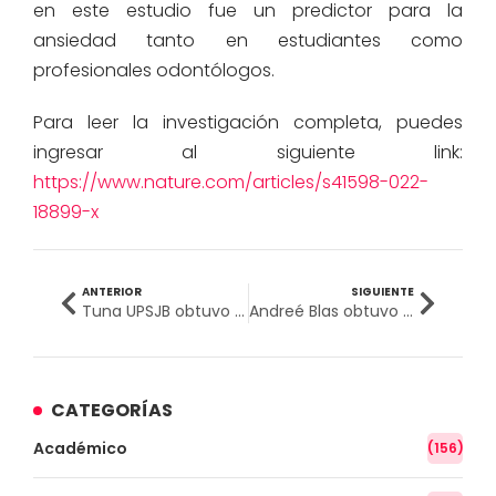
en este estudio fue un predictor para la
ansiedad tanto en estudiantes como
profesionales odontólogos.
Para leer la investigación completa, puedes
ingresar al siguiente link:
https://www.nature.com/articles/s41598-022-
18899-x
ANTERIOR
SIGUIENTE
Tuna UPSJB obtuvo el tercer puesto en la Edición Especial del Festival Internacional de Tunas de la UNI
Andreé Blas obtuvo importantes logros en competencias deportivas nacionales
CATEGORÍAS
Académico
(156)