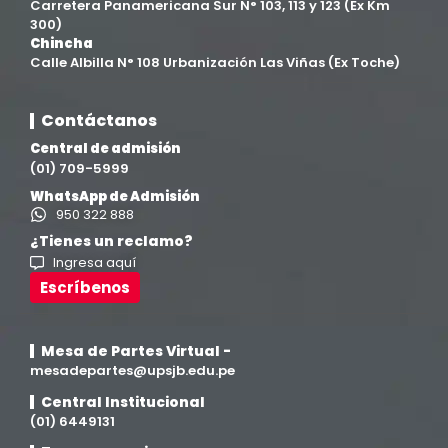
Carretera Panamericana Sur N° 103, 113 y 123 (Ex Km
Filial Ica
(76)
300)
Chincha
Calle Albilla N° 108 Urbanización Las Viñas (Ex Toche)
Ingeniería agroindustrial
(12)
Contáctanos
Ingeniería Civil
(19)
Central de admisión
(01) 709-5999
Ingeniería de Sistemas
(13)
WhatsApp de Admisión
950 322 888
Ingeniería en Enología y Viticultura
(18)
¿Tienes un reclamo?
Ingresa aquí
Investigación y Responsabilidad Social
(94)
Escríbenos
Medicina Humana
(75)
Mesa de Partes Virtual -
mesadepartes@upsjb.edu.pe
Medicina Veterinaria y Zootecnia
(4)
Central Institucional
(01) 6449131
Movilidad Académica
(15)