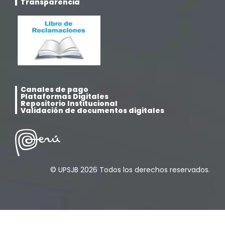
Transparencia
Noticias
(323)
Posgrado
(12)
Pregrado
(5)
Canales de pago
Plataformas Digitales
Psicología
(33)
Repositorio Institucional
Validación de documentos digitales
Responsabilidad Social
(12)
Retorno a la presencialidad
(4)
© UPSJB 2026 Todos los derechos reservados.
Sede Lima
(5)
Segundas Especialidades en Estomatología
(12)