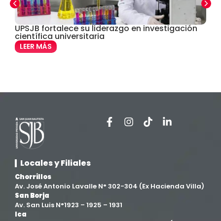
Derecho
(24)
UPSJB fortalece su liderazgo en investigación
S
científica universitaria
d
Enfermería
(27)
LEER MÁS
Estomatología
(58)
Extensión y Proyección Universitaria
(16)
Facultad de Ciencias de la Salud
(13)
Facultad de Derecho y Ciencias Empresariales
(3)
Locales y Filiales
Facultad de Ingenierías
(4)
Chorrillos
Av. José Antonio Lavalle N° 302-304 (Ex Hacienda Villa)
San Borja
Filial Chincha
(9)
Av. San Luis N°1923 – 1925 – 1931
Ica