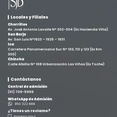
Facultad de Derecho y Ciencias Empresariales
(3)
Locales y Filiales
Facultad de Ingenierías
(4)
Chorrillos
Av. José Antonio Lavalle N° 302-304 (Ex Hacienda Villa)
San Borja
Filial Chincha
(9)
Av. San Luis N°1923 – 1925 – 1931
Ica
Carretera Panamericana Sur N° 103, 113 y 123 (Ex Km
Filial Ica
(76)
300)
Chincha
Calle Albilla N° 108 Urbanización Las Viñas (Ex Toche)
Ingeniería agroindustrial
(12)
Contáctanos
Ingeniería Civil
(19)
Central de admisión
(01) 709-5999
Ingeniería de Sistemas
(13)
WhatsApp de Admisión
950 322 888
Ingeniería en Enología y Viticultura
(18)
¿Tienes un reclamo?
Ingresa aquí