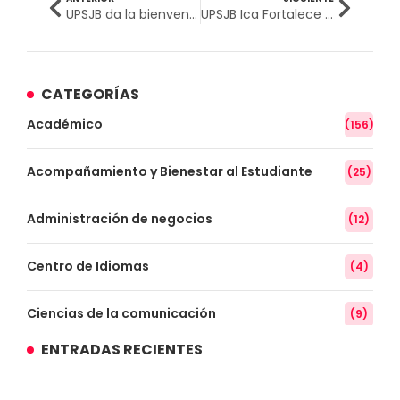
UPSJB da la bienvenida al semestre 2025-II con innovadoras activaciones en sus cuatro campus
UPSJB Ica Fortalece Alianza Estratégica con Prestigiosa Universidad Juan Agustín Maza de Argentina
CATEGORÍAS
Académico
(156)
Acompañamiento y Bienestar al Estudiante
(25)
Administración de negocios
(12)
Centro de Idiomas
(4)
Ciencias de la comunicación
(9)
ENTRADAS RECIENTES
Conocimiento
(3)