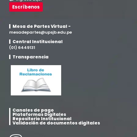
Investigación y Responsabilidad Social
(94)
Escríbenos
Medicina Humana
(75)
Mesa de Partes Virtual -
mesadepartes@upsjb.edu.pe
Medicina Veterinaria y Zootecnia
(4)
Central Institucional
(01) 6449131
Movilidad Académica
(15)
Transparencia
Noticias
(323)
Posgrado
(12)
Pregrado
(5)
Canales de pago
Plataformas Digitales
Psicología
(33)
Repositorio Institucional
Validación de documentos digitales
Responsabilidad Social
(12)