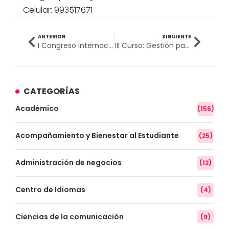
Celular: 993517671
ANTERIOR
SIGUIENTE
I Congreso Internacional: Avances en Investigación en Ciencias de la Salud
III Curso: Gestión para Químicos Farmacéuticos
CATEGORÍAS
Académico
(156)
Acompañamiento y Bienestar al Estudiante
(25)
Administración de negocios
(12)
Centro de Idiomas
(4)
Ciencias de la comunicación
(9)