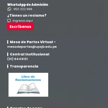
WhatsApp de Admisión
Ingeniería en Enología y Viticultura
(18)
950 322 888
¿Tienes un reclamo?
Ingresa aquí
Investigación y Responsabilidad Social
(94)
Escríbenos
Medicina Humana
(75)
Mesa de Partes Virtual -
Medicina Veterinaria y Zootecnia
mesadepartes@upsjb.edu.pe
(4)
Central Institucional
(01) 6449131
Movilidad Académica
(15)
Transparencia
Noticias
(323)
Posgrado
(12)
Pregrado
(5)