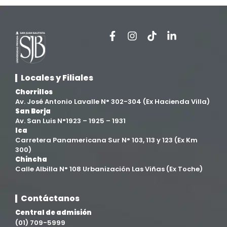
Extensión y Proyección Universitaria
(16)
Facultad de Ciencias de la Salud
(13)
Facultad de Derecho y Ciencias Empresariales
(3)
Locales y Filiales
Facultad de Ingenierías
(4)
Chorrillos
Av. José Antonio Lavalle N° 302-304 (Ex Hacienda Villa)
Filial Chincha
(9)
San Borja
Av. San Luis N°1923 – 1925 – 1931
Ica
Filial Ica
(76)
Carretera Panamericana Sur N° 103, 113 y 123 (Ex Km
300)
Chincha
Ingeniería agroindustrial
(12)
Calle Albilla N° 108 Urbanización Las Viñas (Ex Toche)
Ingeniería Civil
(19)
Contáctanos
Central de admisión
Ingeniería de Sistemas
(13)
(01) 709-5999