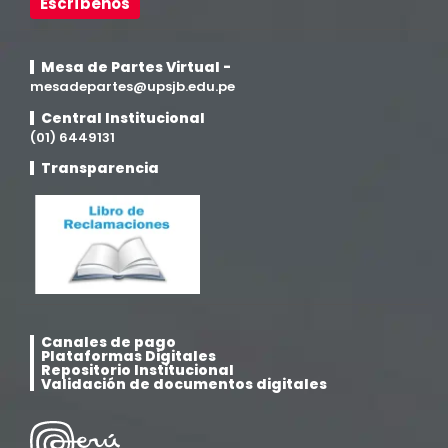
Escríbenos
Medicina Humana
(75)
Mesa de Partes Virtual -
Medicina Veterinaria y Zootecnia
mesadepartes@upsjb.edu.pe
(4)
Central Institucional
(01) 6449131
Movilidad Académica
(15)
Transparencia
Noticias
(323)
Posgrado
(12)
Pregrado
(5)
Canales de pago
Psicología
(33)
Plataformas Digitales
Repositorio Institucional
Validación de documentos digitales
Responsabilidad Social
(12)