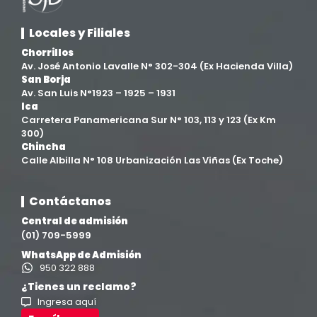
Facultad de Derecho y Ciencias Empresariales
(3)
Locales y Filiales
Facultad de Ingenierías
(4)
Chorrillos
Av. José Antonio Lavalle N° 302-304 (Ex Hacienda Villa)
Filial Chincha
(9)
San Borja
Av. San Luis N°1923 – 1925 – 1931
Ica
Filial Ica
(76)
Carretera Panamericana Sur N° 103, 113 y 123 (Ex Km
300)
Chincha
Ingeniería agroindustrial
(12)
Calle Albilla N° 108 Urbanización Las Viñas (Ex Toche)
Ingeniería Civil
(19)
Contáctanos
Central de admisión
Ingeniería de Sistemas
(13)
(01) 709-5999
WhatsApp de Admisión
Ingeniería en Enología y Viticultura
(18)
950 322 888
¿Tienes un reclamo?
Ingresa aquí
Investigación y Responsabilidad Social
(94)