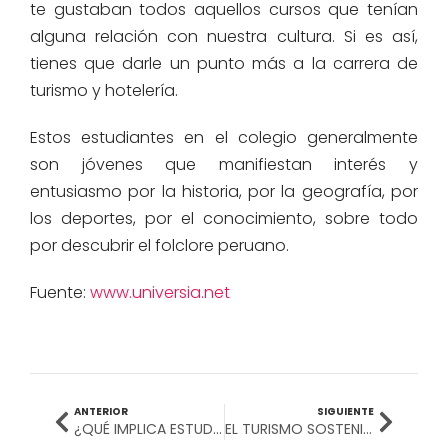
te gustaban todos aquellos cursos que tenían
alguna relación con nuestra cultura. Si es así,
tienes que darle un punto más a la carrera de
turismo y hotelería.
Estos estudiantes en el colegio generalmente
son jóvenes que manifiestan interés y
entusiasmo por la historia, por la geografía, por
los deportes, por el conocimiento, sobre todo
por descubrir el folclore peruano.
Fuente:
www.universia.net
ANTERIOR
SIGUIENTE
¿QUÉ IMPLICA ESTUDIAR LA CARRERA DE HOTELERÍA Y TURISMO?
EL TURISMO SOSTENIBLE: UNA VARIANTE QUE VA GANANDO CADA VEZ MÁS PESO