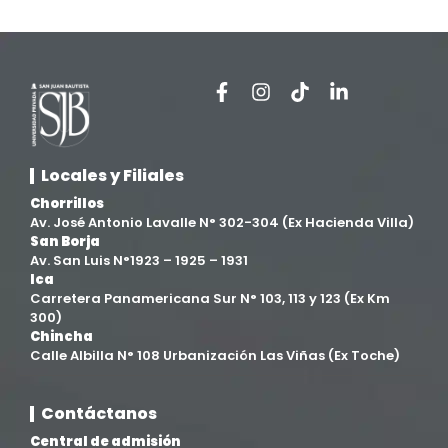
Extensión y Proyección Universitaria
(16)
Facultad de Ciencias de la Salud
(13)
Facultad de Derecho y Ciencias Empresariales
(3)
Locales y Filiales
Facultad de Ingenierías
(4)
Chorrillos
Av. José Antonio Lavalle N° 302-304 (Ex Hacienda Villa)
San Borja
Filial Chincha
(9)
Av. San Luis N°1923 – 1925 – 1931
Ica
Carretera Panamericana Sur N° 103, 113 y 123 (Ex Km
Filial Ica
(76)
300)
Chincha
Calle Albilla N° 108 Urbanización Las Viñas (Ex Toche)
Ingeniería agroindustrial
(12)
Contáctanos
Ingeniería Civil
(19)
Central de admisión