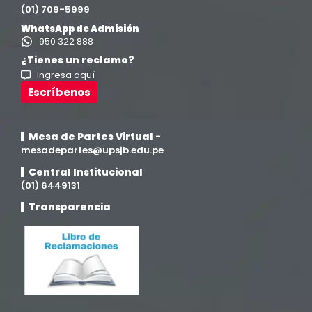
(01) 709-5999
Ingeniería de Sistemas
(13)
WhatsApp de Admisión
950 322 888
Ingeniería en Enología y Viticultura
(18)
¿Tienes un reclamo?
Ingresa aquí
Investigación y Responsabilidad Social
(94)
Escríbenos
Medicina Humana
(75)
Mesa de Partes Virtual -
mesadepartes@upsjb.edu.pe
Medicina Veterinaria y Zootecnia
(4)
Central Institucional
(01) 6449131
Movilidad Académica
(15)
Transparencia
Noticias
(323)
Posgrado
(12)
Pregrado
(5)