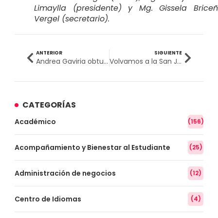
Limaylla (presidente) y Mg. Gissela Brice
Vergel (secretario).
ANTERIOR
SIGUIENTE
Andrea Gaviria obtuvo título de Cirujano Dentista tras sustentar artículo científico
Volvamos a la San Juan: así se vivió el inicio del semestre académico 2022-II
CATEGORÍAS
Académico
(156)
Acompañamiento y Bienestar al Estudiante
(25)
Administración de negocios
(12)
Centro de Idiomas
(4)