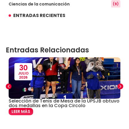
Ciencias de la comunicación
(9)
ENTRADAS RECIENTES
Conocimiento
(3)
Contabilidad
(14)
Entradas Relacionadas
Convenios
(61)
Defensoría Universitaria
(3)
30
JULIO
2026
Departamento Cultural Artístico y Deportivo
(28)
Derecho
(24)
Selección de Tenis de Mesa de la UPSJB obtuvo
C
dos medallas en la Copa Circolo
e
Enfermería
(27)
LEER MÁS
Estomatología
(58)