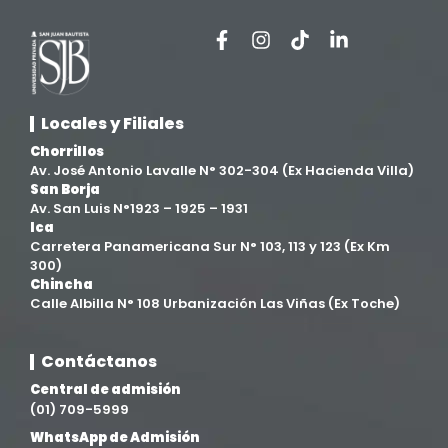
Facultad de Ciencias de la Salud
(13)
Facultad de Derecho y Ciencias Empresariales
(3)
Locales y Filiales
Facultad de Ingenierías
(4)
Chorrillos
Av. José Antonio Lavalle N° 302-304 (Ex Hacienda Villa)
San Borja
Filial Chincha
(9)
Av. San Luis N°1923 – 1925 – 1931
Ica
Carretera Panamericana Sur N° 103, 113 y 123 (Ex Km
Filial Ica
(76)
300)
Chincha
Calle Albilla N° 108 Urbanización Las Viñas (Ex Toche)
Ingeniería agroindustrial
(12)
Contáctanos
Ingeniería Civil
(19)
Central de admisión
(01) 709-5999
Ingeniería de Sistemas
(13)
WhatsApp de Admisión