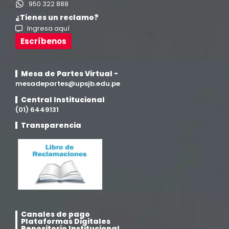
950 322 888
Ingeniería en Enología y Viticultura
(18)
¿Tienes un reclamo?
Ingresa aquí
Investigación y Responsabilidad Social
(94)
Escríbenos
Medicina Humana
(75)
Mesa de Partes Virtual -
mesadepartes@upsjb.edu.pe
Medicina Veterinaria y Zootecnia
(4)
Central Institucional
(01) 6449131
Movilidad Académica
(15)
Transparencia
Noticias
(323)
Posgrado
(12)
Pregrado
(5)
Canales de pago
Plataformas Digitales
Psicología
(33)
Repositorio Institucional