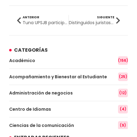
ANTERIOR
SIGUIENTE
Tuna UPSJB participó en ceremonia protocolar por el “Día de la Medicina Peruana”
Distinguidos juristas alemanes brindaron conferencia sobre Derecho Penal
CATEGORÍAS
Académico
(156)
Acompañamiento y Bienestar al Estudiante
(25)
Administración de negocios
(12)
Centro de Idiomas
(4)
Ciencias de la comunicación
(9)