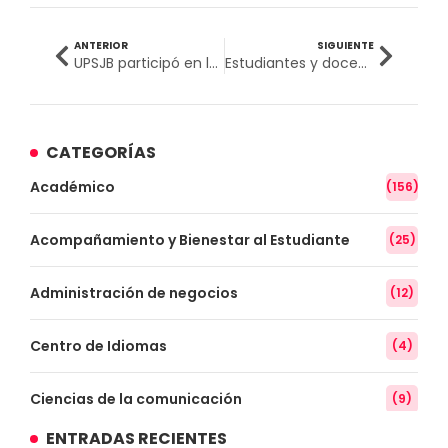
ANTERIOR
SIGUIENTE
UPSJB participó en la XXVII Asamblea de la Organización de Facultades, Escuelas y Departamentos de Odontología en México
Estudiantes y docentes de la Escuela Profesional de Tecnología Médica promueven la salud comunitaria con el taller «Medidas preventivas contra la parasitosis»
CATEGORÍAS
Académico
(156)
Acompañamiento y Bienestar al Estudiante
(25)
Administración de negocios
(12)
Centro de Idiomas
(4)
Ciencias de la comunicación
(9)
ENTRADAS RECIENTES