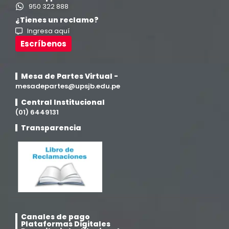
Ingeniería en Enología y Viticultura
(18)
950 322 888
¿Tienes un reclamo?
Ingresa aquí
Investigación y Responsabilidad Social
(94)
Escríbenos
Medicina Humana
(75)
Mesa de Partes Virtual -
Medicina Veterinaria y Zootecnia
mesadepartes@upsjb.edu.pe
(4)
Central Institucional
(01) 6449131
Movilidad Académica
(15)
Transparencia
Noticias
(323)
Posgrado
(12)
Pregrado
(5)
Canales de pago
Psicología
(33)
Plataformas Digitales