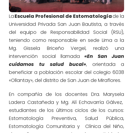
La
Escuela Profesional de Estomatología
de la
Universidad Privada San Juan Bautista, a través
del equipo de Responsabilidad Social (RSU),
teniendo como responsable
en sede Lima a
la
Mg.
Gissela
Briceño Vergel, realizó
una
intervenci
ón
socia
l llamada
«En San Juan
cuidamos tu
salud bucal»
, orientada a
beneficiar a población
escolar del colegio
6038
«Ollantay», del distrito de San Juan de M
i
raflore
s.
En compañía de los docentes Dra.
Marysela
Ladera Castañeda y Mg. Alí Echavarría
Gálvez,
estudiantes de los últimos ciclos de los cursos:
Estomatología Preventiva, Salud Pública,
Es
tomatología Comunitaria y
Clínica del Niño,