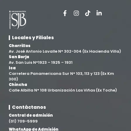
Facultad de Ciencias de la Salud
(13)
Facultad de Derecho y Ciencias Empresariales
(3)
Locales y Filiales
Facultad de Ingenierías
(4)
Chorrillos
Av. José Antonio Lavalle N° 302-304 (Ex Hacienda Villa)
Filial Chincha
(9)
San Borja
Av. San Luis N°1923 – 1925 – 1931
Ica
Filial Ica
(76)
Carretera Panamericana Sur N° 103, 113 y 123 (Ex Km
300)
Chincha
Ingeniería agroindustrial
(12)
Calle Albilla N° 108 Urbanización Las Viñas (Ex Toche)
Ingeniería Civil
(19)
Contáctanos
Central de admisión
Ingeniería de Sistemas
(13)
(01) 709-5999
WhatsApp de Admisión