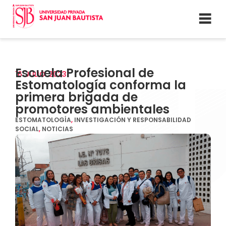
Escuela Profesional de
16
JULIO
2023
Estomatología conforma la
primera brigada de
promotores ambientales
ESTOMATOLOGÍA
,
INVESTIGACIÓN Y RESPONSABILIDAD
SOCIAL
,
NOTICIAS