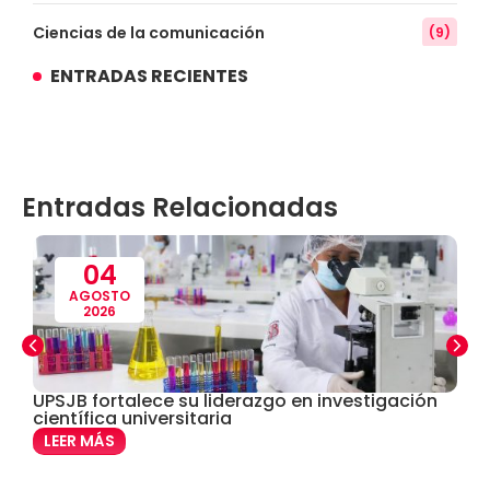
Ciencias de la comunicación
(9)
ENTRADAS RECIENTES
Conocimiento
(3)
Contabilidad
(14)
Entradas Relacionadas
Convenios
(61)
Defensoría Universitaria
(3)
04
AGOSTO
2026
Departamento Cultural Artístico y Deportivo
(28)
Derecho
(24)
UPSJB fortalece su liderazgo en investigación
S
científica universitaria
d
Enfermería
(27)
LEER MÁS