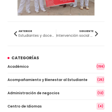
ANTERIOR
SIGUIENTE
Estudiantes y docentes de la Escuela Profesional de Tecnología Médica promueven la salud comunitaria con el taller «Medidas preventivas contra la parasitosis»
Intervención social dirigida a recicladores de la Municipalidad de Chorrillos
CATEGORÍAS
Académico
(156)
Acompañamiento y Bienestar al Estudiante
(25)
Administración de negocios
(12)
Centro de Idiomas
(4)