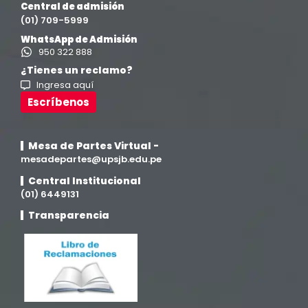
Central de admisión
(01) 709-5999
Ingeniería de Sistemas
(13)
WhatsApp de Admisión
950 322 888
Ingeniería en Enología y Viticultura
(18)
¿Tienes un reclamo?
Ingresa aquí
Investigación y Responsabilidad Social
(94)
Escríbenos
Medicina Humana
(75)
Mesa de Partes Virtual -
mesadepartes@upsjb.edu.pe
Medicina Veterinaria y Zootecnia
(4)
Central Institucional
(01) 6449131
Movilidad Académica
(15)
Transparencia
Noticias
(323)
Posgrado
(12)