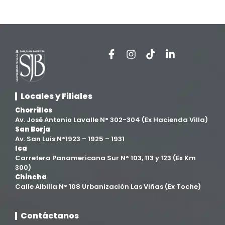
Estomatología
(58)
Extensión y Proyección Universitaria
(16)
Facultad de Ciencias de la Salud
(13)
Facultad de Derecho y Ciencias Empresariales
(3)
Locales y Filiales
Facultad de Ingenierías
(4)
Chorrillos
Av. José Antonio Lavalle N° 302-304 (Ex Hacienda Villa)
San Borja
Filial Chincha
(9)
Av. San Luis N°1923 – 1925 – 1931
Ica
Carretera Panamericana Sur N° 103, 113 y 123 (Ex Km
Filial Ica
(76)
300)
Chincha
Calle Albilla N° 108 Urbanización Las Viñas (Ex Toche)
Ingeniería agroindustrial
(12)
Contáctanos
Ingeniería Civil
(19)