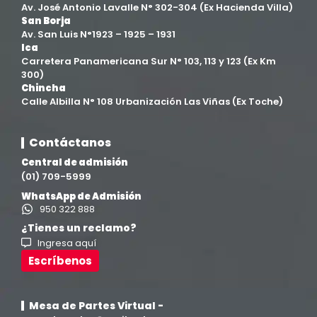
Av. José Antonio Lavalle N° 302-304 (Ex Hacienda Villa)
Filial Chincha
(9)
San Borja
Av. San Luis N°1923 – 1925 – 1931
Ica
Filial Ica
(76)
Carretera Panamericana Sur N° 103, 113 y 123 (Ex Km
300)
Chincha
Ingeniería agroindustrial
(12)
Calle Albilla N° 108 Urbanización Las Viñas (Ex Toche)
Ingeniería Civil
(19)
Contáctanos
Central de admisión
Ingeniería de Sistemas
(13)
(01) 709-5999
WhatsApp de Admisión
Ingeniería en Enología y Viticultura
(18)
950 322 888
¿Tienes un reclamo?
Ingresa aquí
Investigación y Responsabilidad Social
(94)
Escríbenos
Medicina Humana
(75)
Mesa de Partes Virtual -