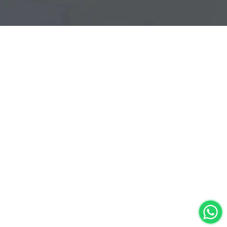
Segundas Especialidades en Estomatología
(12)
Sin categoría
(49)
Sub Dirección de Seguimiento al Egresado y
(14)
Vinculación Laboral
Tecnología médica
(46)
Turismo hotelería y gastronomía
(14)