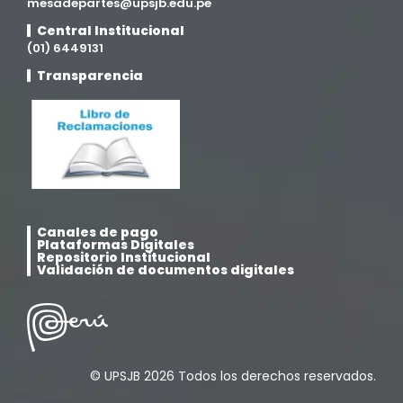
Medicina Veterinaria y Zootecnia
mesadepartes@upsjb.edu.pe
(4)
Central Institucional
(01) 6449131
Movilidad Académica
(15)
Transparencia
Noticias
(323)
Posgrado
(12)
Pregrado
(5)
Canales de pago
Psicología
(33)
Plataformas Digitales
Repositorio Institucional
Validación de documentos digitales
Responsabilidad Social
(12)
Retorno a la presencialidad
(4)
© UPSJB 2026 Todos los derechos reservados.
Sede Lima
(5)