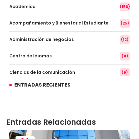
Académico
(156)
Acompañamiento y Bienestar al Estudiante
(25)
Administración de negocios
(12)
Centro de Idiomas
(4)
Ciencias de la comunicación
(9)
ENTRADAS RECIENTES
Conocimiento
(3)
Contabilidad
(14)
Entradas Relacionadas
Convenios
(61)
Defensoría Universitaria
(3)