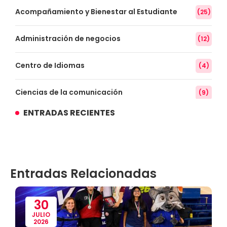
Acompañamiento y Bienestar al Estudiante
(25)
Administración de negocios
(12)
Centro de Idiomas
(4)
Ciencias de la comunicación
(9)
ENTRADAS RECIENTES
Conocimiento
(3)
Contabilidad
(14)
Entradas Relacionadas
Convenios
(61)
Defensoría Universitaria
(3)
30
JULIO
2026
Departamento Cultural Artístico y Deportivo
(28)