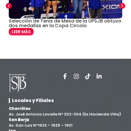
Derecho
(24)
Selección de Tenis de Mesa de la UPSJB obtuvo
C
dos medallas en la Copa Circolo
e
Enfermería
(27)
LEER MÁS
Estomatología
(58)
Extensión y Proyección Universitaria
(16)
Facultad de Ciencias de la Salud
(13)
Facultad de Derecho y Ciencias Empresariales
(3)
Locales y Filiales
Facultad de Ingenierías
(4)
Chorrillos
Av. José Antonio Lavalle N° 302-304 (Ex Hacienda Villa)
San Borja
Filial Chincha
(9)
Av. San Luis N°1923 – 1925 – 1931
Ica