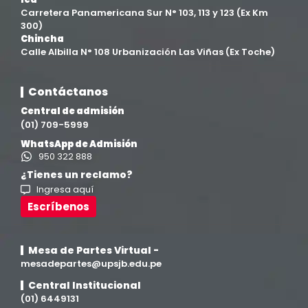
Carretera Panamericana Sur N° 103, 113 y 123 (Ex Km
Filial Ica
(76)
300)
Chincha
Calle Albilla N° 108 Urbanización Las Viñas (Ex Toche)
Ingeniería agroindustrial
(12)
Contáctanos
Ingeniería Civil
(19)
Central de admisión
(01) 709-5999
Ingeniería de Sistemas
(13)
WhatsApp de Admisión
950 322 888
Ingeniería en Enología y Viticultura
(18)
¿Tienes un reclamo?
Ingresa aquí
Investigación y Responsabilidad Social
(94)
Escríbenos
Medicina Humana
(75)
Mesa de Partes Virtual -
mesadepartes@upsjb.edu.pe
Medicina Veterinaria y Zootecnia
(4)
Central Institucional
(01) 6449131