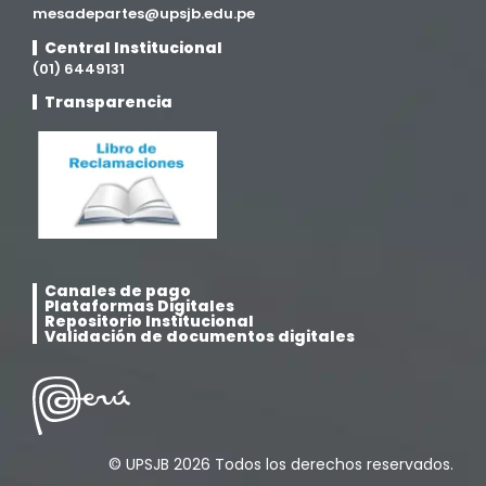
Medicina Veterinaria y Zootecnia
mesadepartes@upsjb.edu.pe
(4)
Central Institucional
(01) 6449131
Movilidad Académica
(15)
Transparencia
Noticias
(323)
Posgrado
(12)
Pregrado
(5)
Canales de pago
Psicología
(33)
Plataformas Digitales
Repositorio Institucional
Validación de documentos digitales
Responsabilidad Social
(12)
Retorno a la presencialidad
(4)
© UPSJB 2026 Todos los derechos reservados.
Sede Lima
(5)