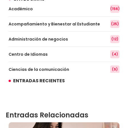
Académico
(156)
Acompañamiento y Bienestar al Estudiante
(25)
Administración de negocios
(12)
Centro de Idiomas
(4)
Ciencias de la comunicación
(9)
ENTRADAS RECIENTES
Conocimiento
(3)
Contabilidad
(14)
Entradas Relacionadas
Convenios
(61)