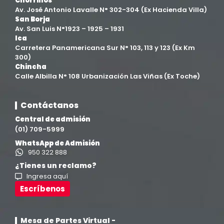
Chorrillos
Av. José Antonio Lavalle N° 302-304 (Ex Hacienda Villa)
Filial Chincha
(9)
San Borja
Av. San Luis N°1923 – 1925 – 1931
Ica
Filial Ica
(76)
Carretera Panamericana Sur N° 103, 113 y 123 (Ex Km
300)
Chincha
Ingeniería agroindustrial
(12)
Calle Albilla N° 108 Urbanización Las Viñas (Ex Toche)
Ingeniería Civil
(19)
Contáctanos
Central de admisión
Ingeniería de Sistemas
(13)
(01) 709-5999
WhatsApp de Admisión
Ingeniería en Enología y Viticultura
(18)
950 322 888
¿Tienes un reclamo?
Ingresa aquí
Investigación y Responsabilidad Social
(94)
Escríbenos
Medicina Humana
(75)
Mesa de Partes Virtual -