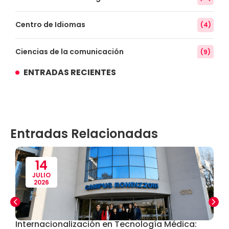
Centro de Idiomas
(4)
Ciencias de la comunicación
(9)
ENTRADAS RECIENTES
Conocimiento
(3)
Contabilidad
(14)
Entradas Relacionadas
Convenios
(61)
Defensoría Universitaria
(3)
14
JULIO
2026
Departamento Cultural Artístico y Deportivo
(28)
Derecho
(24)
Internacionalización en Tecnología Médica:
«