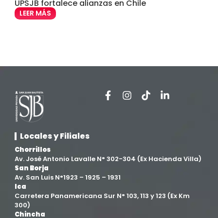
UPSJB fortalece alianzas en Chile
e
Enfermería
(27)
LEER MÁS
Estomatología
(58)
Extensión y Proyección Universitaria
(16)
Facultad de Ciencias de la Salud
(13)
Facultad de Derecho y Ciencias Empresariales
(3)
Locales y Filiales
Facultad de Ingenierías
(4)
Chorrillos
Av. José Antonio Lavalle N° 302-304 (Ex Hacienda Villa)
Filial Chincha
(9)
San Borja
Av. San Luis N°1923 – 1925 – 1931
Ica
Filial Ica
(76)
Carretera Panamericana Sur N° 103, 113 y 123 (Ex Km
300)
Chincha