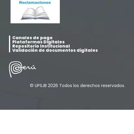
Posgrado
(12)
Pregrado
(5)
Canales de pago
Psicología
(33)
Plataformas Digitales
Repositorio Institucional
Validación de documentos digitales
Responsabilidad Social
(12)
Retorno a la presencialidad
(4)
© UPSJB 2026 Todos los derechos reservados.
Sede Lima
(5)
Segundas Especialidades en Estomatología
(12)
Sin categoría
(49)