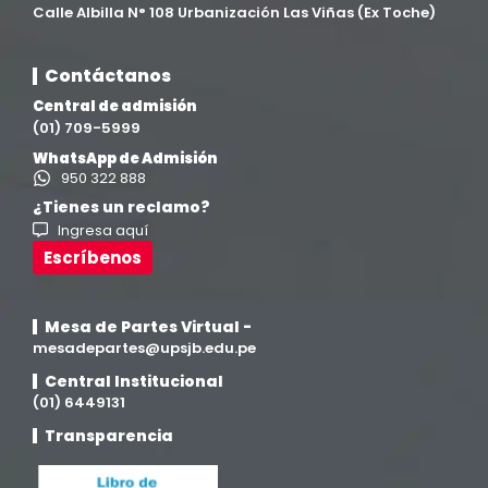
Ingeniería agroindustrial
(12)
Calle Albilla N° 108 Urbanización Las Viñas (Ex Toche)
Ingeniería Civil
(19)
Contáctanos
Central de admisión
Ingeniería de Sistemas
(13)
(01) 709-5999
WhatsApp de Admisión
Ingeniería en Enología y Viticultura
(18)
950 322 888
¿Tienes un reclamo?
Ingresa aquí
Investigación y Responsabilidad Social
(94)
Escríbenos
Medicina Humana
(75)
Mesa de Partes Virtual -
Medicina Veterinaria y Zootecnia
mesadepartes@upsjb.edu.pe
(4)
Central Institucional
(01) 6449131
Movilidad Académica
(15)
Transparencia
Noticias
(323)