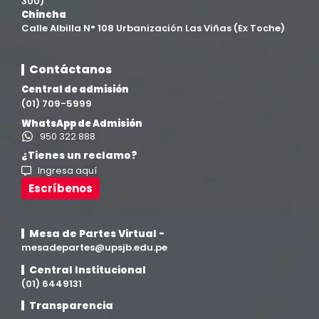
300)
Chincha
Ingeniería agroindustrial
(12)
Calle Albilla N° 108 Urbanización Las Viñas (Ex Toche)
Ingeniería Civil
(19)
Contáctanos
Central de admisión
Ingeniería de Sistemas
(13)
(01) 709-5999
WhatsApp de Admisión
Ingeniería en Enología y Viticultura
(18)
950 322 888
¿Tienes un reclamo?
Ingresa aquí
Investigación y Responsabilidad Social
(94)
Escríbenos
Medicina Humana
(75)
Mesa de Partes Virtual -
Medicina Veterinaria y Zootecnia
mesadepartes@upsjb.edu.pe
(4)
Central Institucional
(01) 6449131
Movilidad Académica
(15)
Transparencia