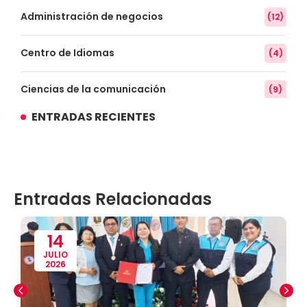
Administración de negocios
(12)
Centro de Idiomas
(4)
Ciencias de la comunicación
(9)
ENTRADAS RECIENTES
Conocimiento
(3)
Contabilidad
(14)
Entradas Relacionadas
Convenios
(61)
Defensoría Universitaria
(3)
14
JULIO
2026
Departamento Cultural Artístico y Deportivo
(28)