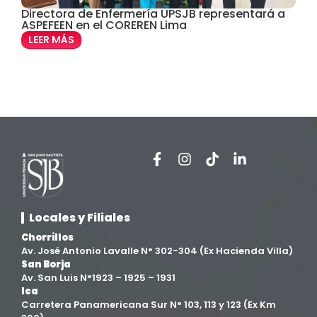
Derecho
(24)
Directora de Enfermería UPSJB representará a
C
ASPEFEEN en el COREREN Lima
f
p
Enfermería
(27)
LEER MÁS
Estomatología
(58)
Extensión y Proyección Universitaria
(16)
Facultad de Ciencias de la Salud
(13)
Facultad de Derecho y Ciencias Empresariales
(3)
Locales y Filiales
Facultad de Ingenierías
(4)
Chorrillos
Av. José Antonio Lavalle N° 302-304 (Ex Hacienda Villa)
Filial Chincha
(9)
San Borja
Av. San Luis N°1923 – 1925 – 1931
Ica
Filial Ica
(76)
Carretera Panamericana Sur N° 103, 113 y 123 (Ex Km