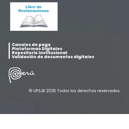
Noticias
(323)
Posgrado
(12)
Pregrado
(5)
Canales de pago
Psicología
(33)
Plataformas Digitales
Repositorio Institucional
Validación de documentos digitales
Responsabilidad Social
(12)
Retorno a la presencialidad
(4)
© UPSJB 2026 Todos los derechos reservados.
Sede Lima
(5)
Segundas Especialidades en Estomatología
(12)
Sin categoría
(49)