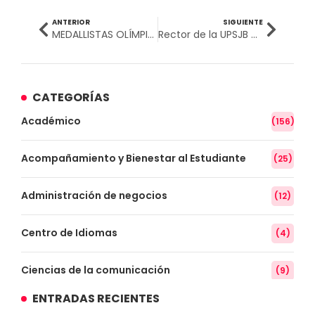
ANTERIOR
SIGUIENTE
MEDALLISTAS OLÍMPICOS LLEGARÁN A PERÚ PARA EL «WTT CONTENDER LIMA” DE TENIS DE MESA
Rector de la UPSJB obtiene segundo doctorado en Psicología
CATEGORÍAS
Académico
(156)
Acompañamiento y Bienestar al Estudiante
(25)
Administración de negocios
(12)
Centro de Idiomas
(4)
Ciencias de la comunicación
(9)
ENTRADAS RECIENTES
Conocimiento
(3)