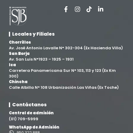
Facultad de Ciencias de la Salud
(13)
Facultad de Derecho y Ciencias Empresariales
(3)
Locales y Filiales
Facultad de Ingenierías
(4)
Chorrillos
Av. José Antonio Lavalle N° 302-304 (Ex Hacienda Villa)
Filial Chincha
(9)
San Borja
Av. San Luis N°1923 – 1925 – 1931
Ica
Filial Ica
(76)
Carretera Panamericana Sur N° 103, 113 y 123 (Ex Km
300)
Chincha
Ingeniería agroindustrial
(12)
Calle Albilla N° 108 Urbanización Las Viñas (Ex Toche)
Ingeniería Civil
(19)
Contáctanos
Central de admisión
Ingeniería de Sistemas
(13)
(01) 709-5999
WhatsApp de Admisión
Ingeniería en Enología y Viticultura
(18)
950 322 888