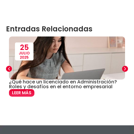
Contabilidad
(14)
Entradas Relacionadas
Convenios
(61)
Defensoría Universitaria
(3)
25
JULIO
2025
Departamento Cultural Artístico y Deportivo
(28)
Derecho
(24)
¿Qué hace un licenciado en Administración?
U
Roles y desafíos en el entorno empresarial
i
D
Enfermería
(27)
LEER MÁS
Estomatología
(58)
Extensión y Proyección Universitaria
(16)