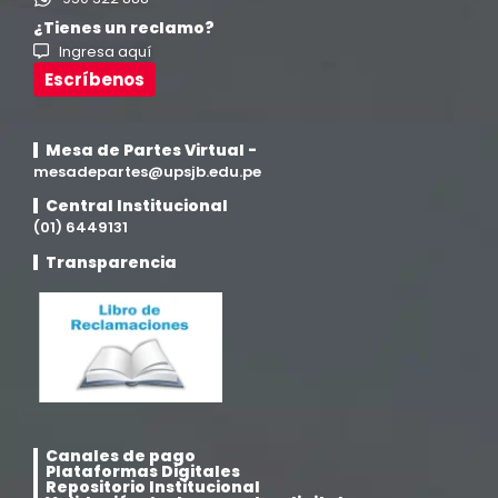
¿Tienes un reclamo?
Ingresa aquí
Investigación y Responsabilidad Social
(94)
Escríbenos
Medicina Humana
(75)
Mesa de Partes Virtual -
Medicina Veterinaria y Zootecnia
mesadepartes@upsjb.edu.pe
(4)
Central Institucional
(01) 6449131
Movilidad Académica
(15)
Transparencia
Noticias
(323)
Posgrado
(12)
Pregrado
(5)
Canales de pago
Psicología
(33)
Plataformas Digitales
Repositorio Institucional