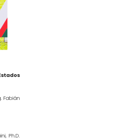
Sub Dirección de Seguimiento al
(14)
Egresado y Vinculación Laboral
Tecnología médica
(46)
Turismo hotelería y gastronomía
(14)
Estados
. Fabián
i, Ph.D.