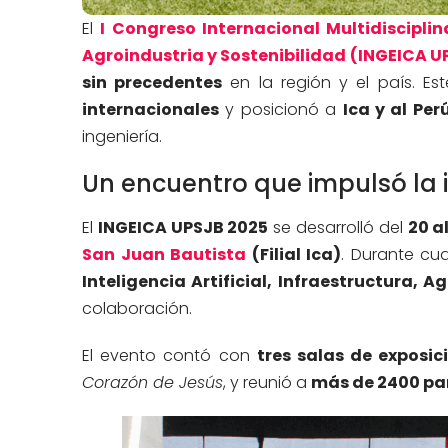
El
I Congreso Internacional Multidisciplina
Agroindustria y Sostenibilidad (INGEICA U
sin precedentes
en la región y el país. E
internacionales
y posicionó a
Ica y al Per
ingeniería.
Un encuentro que impulsó la i
El
INGEICA UPSJB
2025
se desarrolló del
20 a
San Juan Bautista
(Filial Ica)
. Durante cu
Inteligencia Artificial, Infraestructura, A
colaboración.
El evento contó con
tres salas de exposic
Corazón de Jesús
, y reunió a
más de 2400 pa