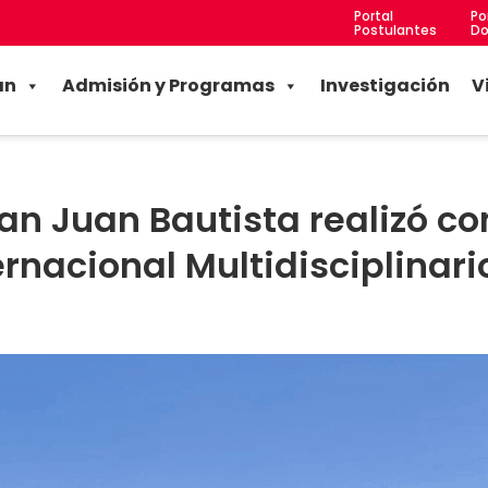
Portal
Po
Postulantes
Do
an
Admisión y Programas
Investigación
V
an Juan Bautista realizó co
ernacional Multidisciplinari