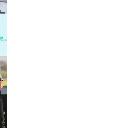
Ingeniería Civil
(19)
Ingeniería de Sistemas
(13)
Ingeniería en Enología y
(18)
Viticultura
Investigación y Responsabilidad
(94)
Social
Medicina Humana
(75)
Medicina Veterinaria y Zootecnia
(4)
Movilidad Académica
(15)
Noticias
(323)