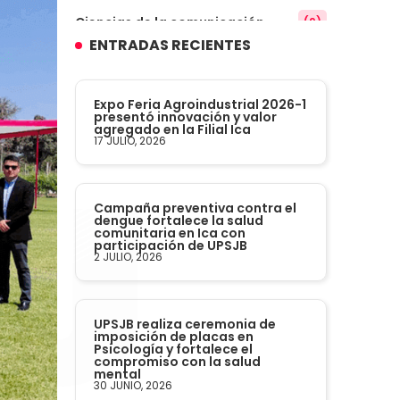
Ciencias de la comunicación
(9)
ENTRADAS RECIENTES
Conocimiento
(3)
Expo Feria Agroindustrial 2026-1
Contabilidad
presentó innovación y valor
(14)
agregado en la Filial Ica
17 JULIO, 2026
Convenios
(61)
Campaña preventiva contra el
Defensoría Universitaria
(3)
dengue fortalece la salud
comunitaria en Ica con
participación de UPSJB
Departamento Cultural Artístico y
2 JULIO, 2026
(28)
Deportivo
Derecho
(24)
UPSJB realiza ceremonia de
imposición de placas en
Psicología y fortalece el
compromiso con la salud
Enfermería
(27)
mental
30 JUNIO, 2026