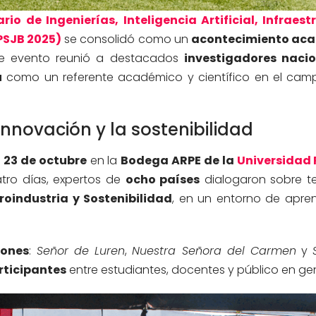
rio de Ingenierías, Inteligencia Artificial, Infraest
PSJB 2025)
se consolidó como un
acontecimiento ac
ste evento reunió a destacados
investigadores nacio
ú
como un referente académico y científico en el cam
nnovación y la sostenibilidad
l 23 de octubre
en la
Bodega ARPE de la
Universidad 
atro días, expertos de
ocho países
dialogaron sobre 
groindustria y Sostenibilidad
, en un entorno de apren
iones
:
Señor de Luren
,
Nuestra Señora del Carmen
y
rticipantes
entre estudiantes, docentes y público en gen