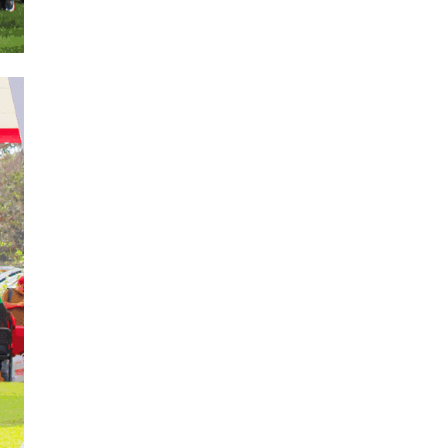
Posgrado
(12)
Pregrado
(5)
Psicología
(33)
Responsabilidad Social
(12)
Retorno a la presencialidad
(4)
Sede Lima
(5)
Segundas Especialidades en
(12)
Estomatología
Sin categoría
(49)