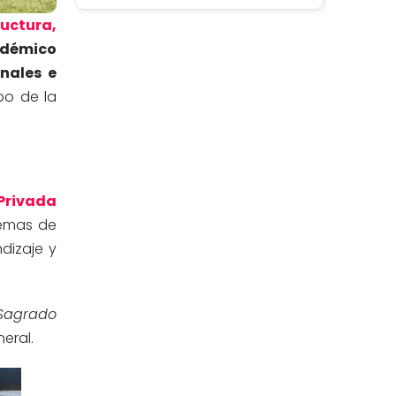
Estomatología
(58)
ructura,
adémico
Extensión y Proyección
(16)
nales e
Universitaria
po de la
Facultad de Ciencias de la Salud
(13)
Facultad de Derecho y Ciencias
(3)
Empresariales
Privada
temas de
Facultad de Ingenierías
(4)
dizaje y
Filial Chincha
(9)
Sagrado
Filial Ica
(76)
eral.
Ingeniería agroindustrial
(12)