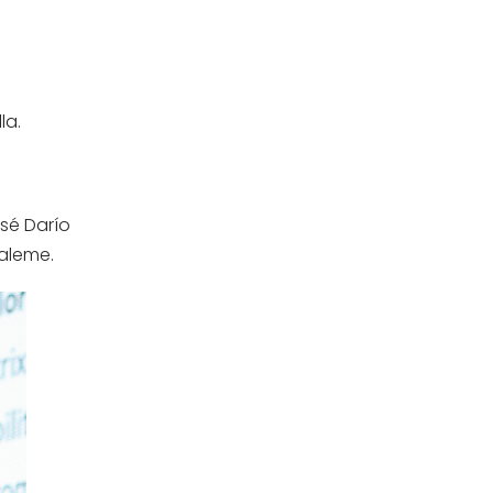
la.
osé Darío
Saleme.