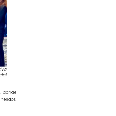
iva
cial
a, donde
heridos,