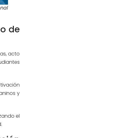
Posgrado
nal
(12)
Pregrado
(5)
so de
Psicología
(33)
las, acto
Responsabilidad Social
(12)
udiantes
Retorno a la presencialidad
(4)
tivación
Sede Lima
(5)
uaninos y
Segundas Especialidades en
(12)
Estomatología
zando el
.
Sin categoría
(49)