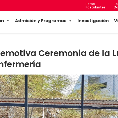
Portal
Po
Postulantes
Do
an
Admisión y Programas
Investigación
V
zó emotiva Ceremonia de la L
nfermería