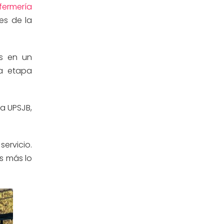
fermería
Estomatología
(58)
es de la
Extensión y Proyección
(16)
Universitaria
as en un
Facultad de Ciencias de la Salud
(13)
va etapa
Facultad de Derecho y Ciencias
(3)
Empresariales
la UPSJB,
Facultad de Ingenierías
(4)
ervicio.
Filial Chincha
(9)
s más lo
Filial Ica
(76)
Ingeniería agroindustrial
(12)