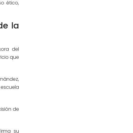
o ético,
de la
sora del
icio que
ernández,
 escuela
isión de
firma su