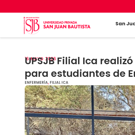
San Ju
UPSJB Filial Ica reali
16
MAYO
2026
para estudiantes de E
ENFERMERÍA
,
FILIAL ICA