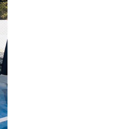
Ingeniería Civil
(19)
Ingeniería de Sistemas
(13)
Ingeniería en Enología y
(18)
Viticultura
Investigación y Responsabilidad
(94)
Social
Medicina Humana
(75)
Medicina Veterinaria y Zootecnia
(4)
Movilidad Académica
(15)
Noticias
(323)