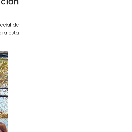
ción
Sub Dirección de Seguimiento al
(14)
Egresado y Vinculación Laboral
Tecnología médica
(46)
pecial de
ira esta
Turismo hotelería y gastronomía
(14)