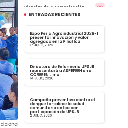
Ciencias de la comunicación
(9)
ENTRADAS RECIENTES
Conocimiento
(3)
Expo Feria Agroindustrial 2026-1
Contabilidad
presentó innovación y valor
(14)
agregado en la Filial Ica
17 JULIO, 2026
Convenios
(61)
Directora de Enfermería UPSJB
Defensoría Universitaria
(3)
representará a ASPEFEEN en el
COREREN Lima
14 JULIO, 2026
Departamento Cultural Artístico y
(28)
Deportivo
Campaña preventiva contra el
Derecho
(24)
dengue fortalece la salud
comunitaria en Ica con
participación de UPSJB
2 JULIO, 2026
Enfermería
(27)
dicional