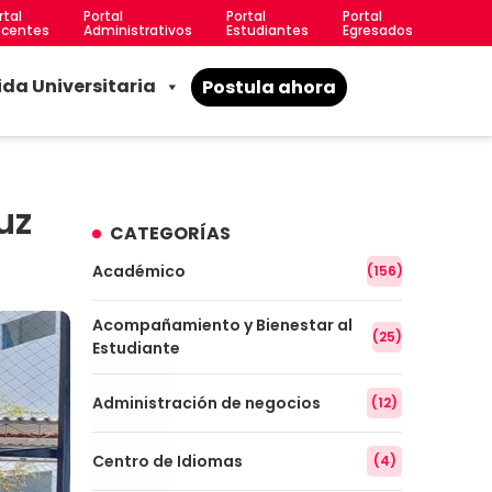
rtal
Portal
Portal
Portal
centes
Administrativos
Estudiantes
Egresados
ida Universitaria
Postula ahora
uz
CATEGORÍAS
Académico
(156)
Acompañamiento y Bienestar al
(25)
Estudiante
Administración de negocios
(12)
Centro de Idiomas
(4)