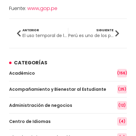
Fuente:
www,gop.pe
ANTERIOR
SIGUIENTE
El uso temporal de los espacios públicos
Perú es uno de los países con mayores detecciones de spyware
CATEGORÍAS
Académico
(156)
Acompañamiento y Bienestar al Estudiante
(25)
Administración de negocios
(12)
Centro de Idiomas
(4)