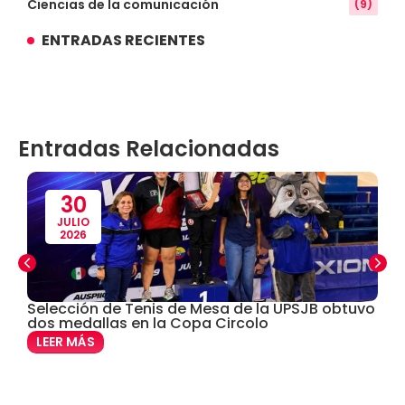
Ciencias de la comunicación
(9)
ENTRADAS RECIENTES
Conocimiento
(3)
Contabilidad
(14)
Entradas Relacionadas
Convenios
(61)
Defensoría Universitaria
(3)
30
JULIO
2026
Departamento Cultural Artístico y Deportivo
(28)
Derecho
(24)
Selección de Tenis de Mesa de la UPSJB obtuvo
C
dos medallas en la Copa Circolo
e
Enfermería
(27)
LEER MÁS
Estomatología
(58)