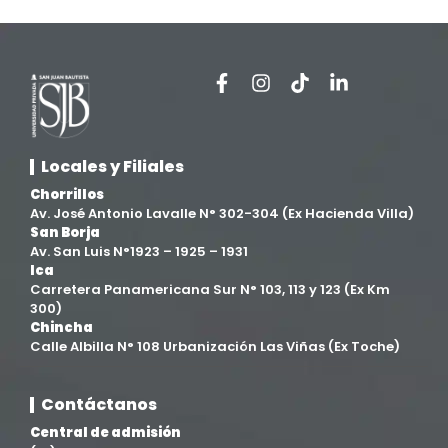
Extensión y Proyección Universitaria
(16)
Facultad de Ciencias de la Salud
(13)
Facultad de Derecho y Ciencias Empresariales
(3)
Locales y Filiales
Facultad de Ingenierías
(4)
Chorrillos
Av. José Antonio Lavalle N° 302-304 (Ex Hacienda Villa)
San Borja
Filial Chincha
(9)
Av. San Luis N°1923 – 1925 – 1931
Ica
Carretera Panamericana Sur N° 103, 113 y 123 (Ex Km
Filial Ica
(76)
300)
Chincha
Calle Albilla N° 108 Urbanización Las Viñas (Ex Toche)
Ingeniería agroindustrial
(12)
Contáctanos
Ingeniería Civil
(19)
Central de admisión