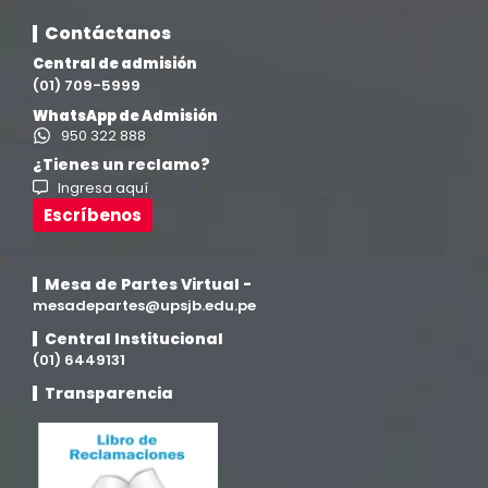
Ingeniería Civil
(19)
Contáctanos
Central de admisión
Ingeniería de Sistemas
(13)
(01) 709-5999
WhatsApp de Admisión
Ingeniería en Enología y Viticultura
(18)
950 322 888
¿Tienes un reclamo?
Ingresa aquí
Investigación y Responsabilidad Social
(94)
Escríbenos
Medicina Humana
(75)
Mesa de Partes Virtual -
Medicina Veterinaria y Zootecnia
mesadepartes@upsjb.edu.pe
(4)
Central Institucional
(01) 6449131
Movilidad Académica
(15)
Transparencia
Noticias
(323)
Posgrado
(12)