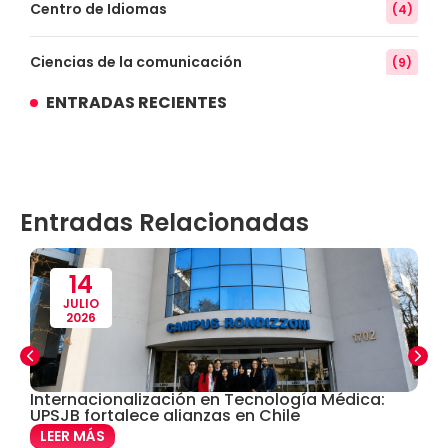
Centro de Idiomas
(4)
Ciencias de la comunicación
(9)
ENTRADAS RECIENTES
Conocimiento
(3)
Contabilidad
(14)
Entradas Relacionadas
Convenios
(61)
Defensoría Universitaria
(3)
14
JULIO
2026
Departamento Cultural Artístico y Deportivo
(28)
Derecho
(24)
Internacionalización en Tecnología Médica:
U
UPSJB fortalece alianzas en Chile
C
M
Enfermería
(27)
LEER MÁS