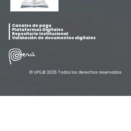
Pregrado
(5)
Canales de pago
Psicología
(33)
Plataformas Digitales
Repositorio Institucional
Validación de documentos digitales
Responsabilidad Social
(12)
Retorno a la presencialidad
(4)
© UPSJB 2026 Todos los derechos reservados.
Sede Lima
(5)
Segundas Especialidades en Estomatología
(12)
Sin categoría
(49)
Sub Dirección de Seguimiento al Egresado y
(14)
Vinculación Laboral