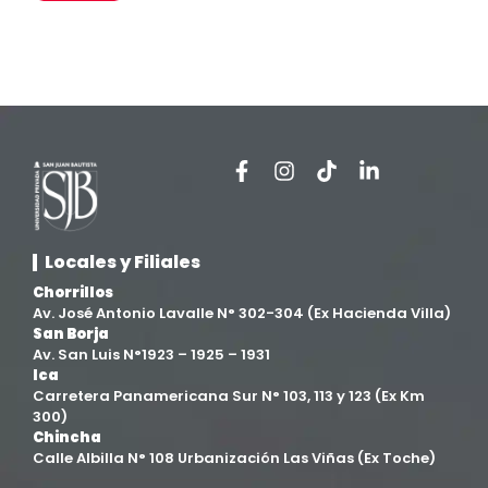
Estomatología
(58)
Extensión y Proyección Universitaria
(16)
Facultad de Ciencias de la Salud
(13)
Facultad de Derecho y Ciencias Empresariales
(3)
Locales y Filiales
Facultad de Ingenierías
(4)
Chorrillos
Av. José Antonio Lavalle N° 302-304 (Ex Hacienda Villa)
Filial Chincha
(9)
San Borja
Av. San Luis N°1923 – 1925 – 1931
Ica
Filial Ica
(76)
Carretera Panamericana Sur N° 103, 113 y 123 (Ex Km
300)
Chincha
Ingeniería agroindustrial
(12)
Calle Albilla N° 108 Urbanización Las Viñas (Ex Toche)