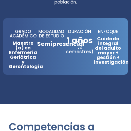
población.
GRADO
MODALIDAD
DURACIÓN
ENFOQUE
ACADÉMICO
DE ESTUDIO
1 años
Cuidado
Maestro
Semipresencial
integral
(2
(a) en
del adulto
semestres)
Enfermería
mayor +
Geriátrica
gestión +
y
investigación
Gerontología
Competencias a